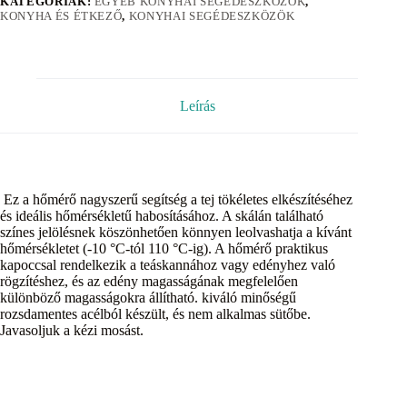
KATEGÓRIÁK:
EGYÉB KONYHAI SEGÉDESZKÖZÖK
,
KONYHA ÉS ÉTKEZŐ
,
KONYHAI SEGÉDESZKÖZÖK
Leírás
Ez a hőmérő nagyszerű segítség a tej tökéletes elkészítéséhez
és ideális hőmérsékletű habosításához. A skálán található
színes jelölésnek köszönhetően könnyen leolvashatja a kívánt
hőmérsékletet (-10 °C-tól 110 °C-ig). A hőmérő praktikus
kapoccsal rendelkezik a teáskannához vagy edényhez való
rögzítéshez, és az edény magasságának megfelelően
különböző magasságokra állítható. kiváló minőségű
rozsdamentes acélból készült, és nem alkalmas sütőbe.
Javasoljuk a kézi mosást.