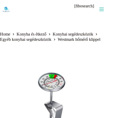
Skip
[fibosearch]
to
content
Home
Konyha és étkező
Konyhai segédeszközök
Egyéb konyhai segédeszközök
Westmark hőmérő klippel