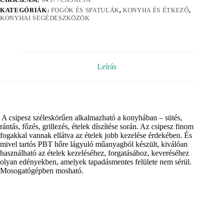
KATEGÓRIÁK:
FOGÓK ÉS SPATULÁK
,
KONYHA ÉS ÉTKEZŐ
,
KONYHAI SEGÉDESZKÖZÖK
Leírás
A csipesz széleskörűen alkalmazható a konyhában – sütés,
rántás, főzés, grillezés, ételek díszítése során. Az csipesz finom
fogakkal vannak ellátva az ételek jobb kezelése érdekében. És
mivel tartós PBT hőre lágyuló műanyagból készült, kiválóan
használható az ételek kezeléséhez, forgatásához, keveréséhez
olyan edényekben, amelyek tapadásmentes felülete nem sérül.
Mosogatógépben mosható.