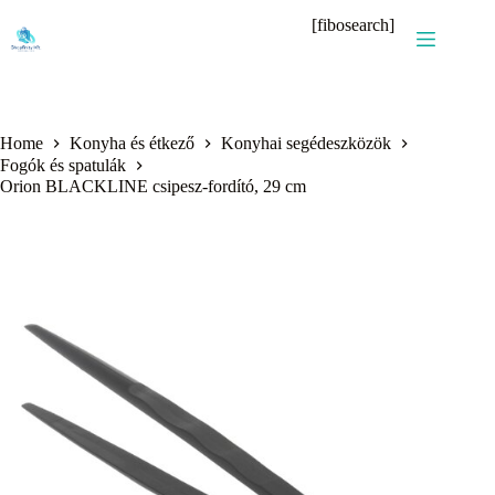
Skip
[fibosearch]
to
content
Home
Konyha és étkező
Konyhai segédeszközök
Fogók és spatulák
Orion BLACKLINE csipesz-fordító, 29 cm