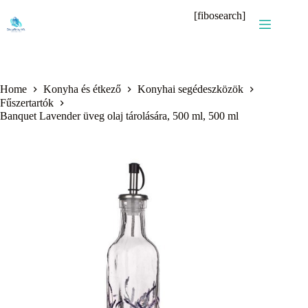
Skip
[fibosearch]
to
content
Home
Konyha és étkező
Konyhai segédeszközök
Fűszertartók
Banquet Lavender üveg olaj tárolására, 500 ml, 500 ml