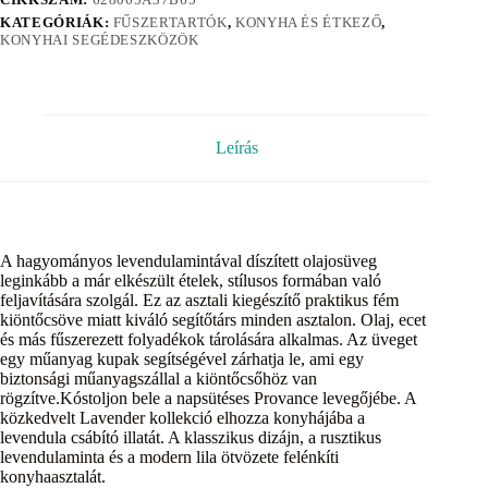
KATEGÓRIÁK:
FŰSZERTARTÓK
,
KONYHA ÉS ÉTKEZŐ
,
KONYHAI SEGÉDESZKÖZÖK
Leírás
A hagyományos levendulamintával díszített olajosüveg
leginkább a már elkészült ételek, stílusos formában való
feljavítására szolgál. Ez az asztali kiegészítő praktikus fém
kiöntőcsöve miatt kiváló segítőtárs minden asztalon. Olaj, ecet
és más fűszerezett folyadékok tárolására alkalmas. Az üveget
egy műanyag kupak segítségével zárhatja le, ami egy
biztonsági műanyagszállal a kiöntőcsőhöz van
rögzítve.Kóstoljon bele a napsütéses Provance levegőjébe. A
közkedvelt Lavender kollekció elhozza konyhájába a
levendula csábító illatát. A klasszikus dizájn, a rusztikus
levendulaminta és a modern lila ötvözete felénkíti
konyhaasztalát.