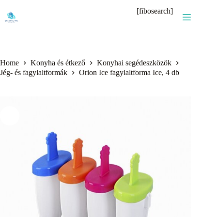
Skip
[fibosearch]
to
content
Home
Konyha és étkező
Konyhai segédeszközök
Jég- és fagylaltformák
Orion Ice fagylaltforma Ice, 4 db