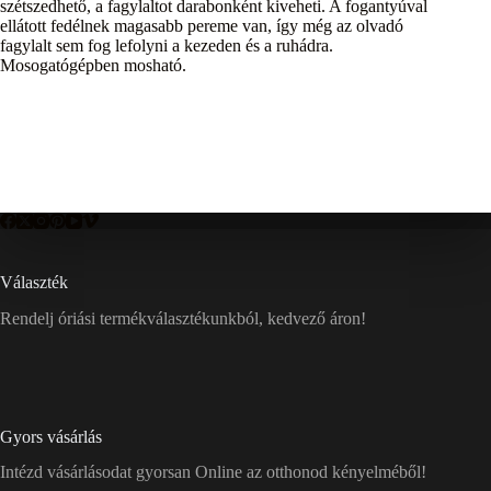
szétszedhető, a fagylaltot darabonként kiveheti. A fogantyúval
ellátott fedélnek magasabb pereme van, így még az olvadó
fagylalt sem fog lefolyni a kezeden és a ruhádra.
Mosogatógépben mosható.
Választék
Rendelj óriási termékválasztékunkból, kedvező áron!
Gyors vásárlás
Intézd vásárlásodat gyorsan Online az otthonod kényelméből!