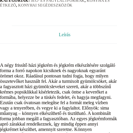
KATEGÓRIÁK:
JÉG- ÉS FAGYLALTFORMÁK
,
KONYHA ÉS
ÉTKEZŐ
,
KONYHAI SEGÉDESZKÖZÖK
Leírás
A négy frissítő házi jégkrém és jégkrém elkészítésére szolgáló
forma a forró napokon kicsiknek és nagyoknak egyaránt
örömet okoz. Ráadásul pontosan tudni fogja, hogy milyen
összetevőket használt fel. Akár a turmixolt gyümölcsöket, akár
a fagyasztott házi gyümölcsleveket szereti, akár a többszínű
krémes popsiklikkal kísérletezik, csak öntse a keveréket a
formába, helyezze be a tüskés fedelet, és hagyja megfagyni.
Ezután csak óvatosan melegítse fel a formát meleg vízben
vagy a tenyerében, és vegye ki a fagylaltot. Előnyök: sima
műanyag – könnyen elkészíthető és tisztítható. A kombinált
forma jobban megáll a fagyasztóban. Az egyes jégkrémformák
apró zárakkal rendelkeznek, így mindig éppen annyi
jégkrémet készíthet, amennyit szeretne. Könnyen