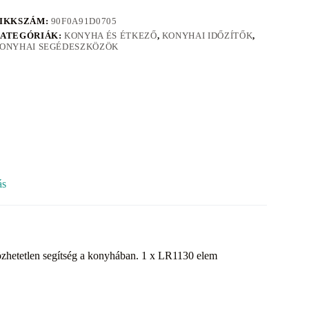
IKKSZÁM:
90F0A91D0705
ATEGÓRIÁK:
KONYHA ÉS ÉTKEZŐ
,
KONYHAI IDŐZÍTŐK
,
ONYHAI SEGÉDESZKÖZÖK
ás
lözhetetlen segítség a konyhában. 1 x LR1130 elem