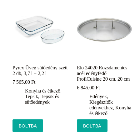
Pyrex Üveg sütőedény szett
Elo 24020 Rozsdamentes
2 db, 3,7 l + 2,2 l
acél edényfedő
ProfiCuisine 20 cm, 20 cm
7 565,00
Ft
6 845,00
Ft
Konyha és étkező
,
Tepsik
,
Tepsik és
Edények
,
sütőedények
Kiegészítők
edényekhez
,
Konyha
és étkező
BOLTBA
BOLTBA