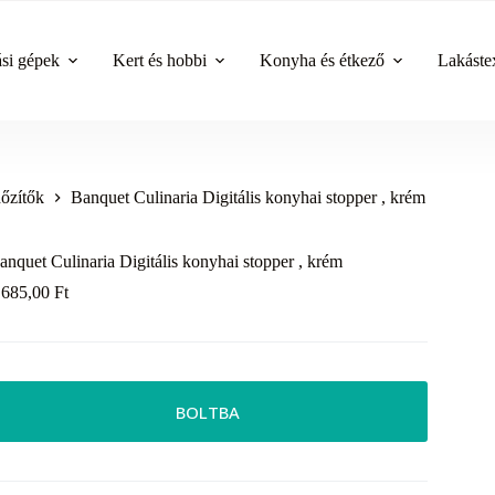
ási gépek
Kert és hobbi
Konyha és étkező
Lakástex
őzítők
Banquet Culinaria Digitális konyhai stopper , krém
anquet Culinaria Digitális konyhai stopper , krém
 685,00
Ft
BOLTBA