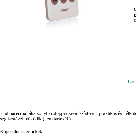
C
K
K
Leír
Culinaria digitális konyhai stopper krém színben – praktikus és nélkü
segítségével működik (nem tartozék).
Kapcsolódó termékek