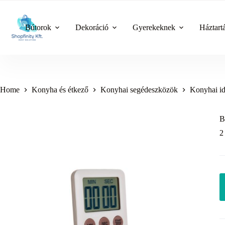
Skip
to
content
Bútorok
Dekoráció
Gyerekeknek
Háztart
Home
Konyha és étkező
Konyhai segédeszközök
Konyhai id
B
2