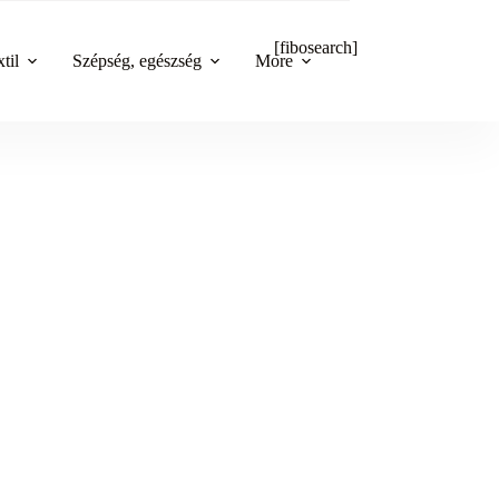
[fibosearch]
til
Szépség, egészség
More