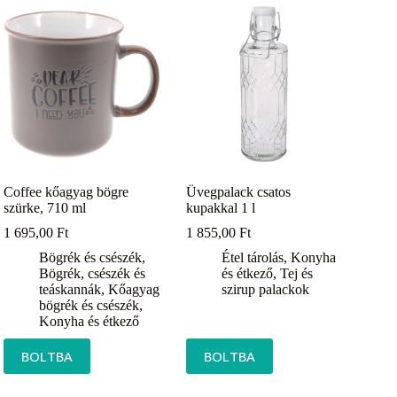
Coffee kőagyag bögre
Üvegpalack csatos
szürke, 710 ml
kupakkal 1 l
1 695,00
Ft
1 855,00
Ft
Bögrék és csészék
,
Étel tárolás
,
Konyha
Bögrék, csészék és
és étkező
,
Tej és
teáskannák
,
Kőagyag
szirup palackok
bögrék és csészék
,
Konyha és étkező
BOLTBA
BOLTBA