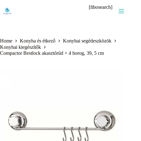
Skip
[fibosearch]
to
content
Home
Konyha és étkező
Konyhai segédeszközök
Konyhai kiegészítők
Compactor Bestlock akasztórúd + 4 horog, 39, 5 cm