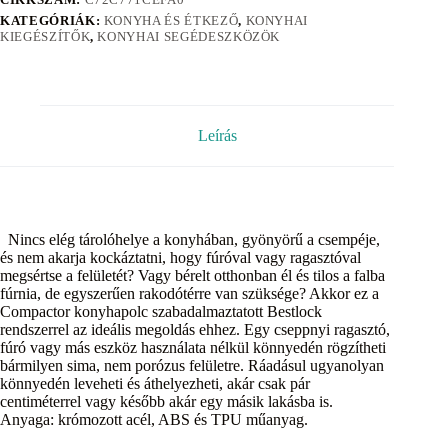
KATEGÓRIÁK:
KONYHA ÉS ÉTKEZŐ
,
KONYHAI
KIEGÉSZÍTŐK
,
KONYHAI SEGÉDESZKÖZÖK
Leírás
Nincs elég tárolóhelye a konyhában, gyönyörű a csempéje,
és nem akarja kockáztatni, hogy fúróval vagy ragasztóval
megsértse a felületét? Vagy bérelt otthonban él és tilos a falba
fúrnia, de egyszerűen rakodótérre van szüksége? Akkor ez a
Compactor konyhapolc szabadalmaztatott Bestlock
rendszerrel az ideális megoldás ehhez. Egy cseppnyi ragasztó,
fúró vagy más eszköz használata nélkül könnyedén rögzítheti
bármilyen sima, nem porózus felületre. Ráadásul ugyanolyan
könnyedén leveheti és áthelyezheti, akár csak pár
centiméterrel vagy később akár egy másik lakásba is.
Anyaga: krómozott acél, ABS és TPU műanyag.