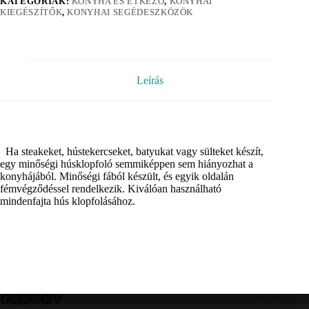
KATEGÓRIÁK:
KONYHA ÉS ÉTKEZŐ
,
KONYHAI
KIEGÉSZÍTŐK
,
KONYHAI SEGÉDESZKÖZÖK
Leírás
Ha steakeket, hústekercseket, batyukat vagy sülteket készít,
egy minőségi húsklopfoló semmiképpen sem hiányozhat a
konyhájából. Minőségi fából készült, és egyik oldalán
fémvégződéssel rendelkezik. Kiválóan használható
mindenfajta hús klopfolásához.