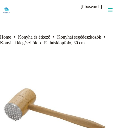
Skip
[fibosearch]
to
content
Home
Konyha és étkező
Konyhai segédeszközök
Konyhai kiegészítők
Fa húsklopfoló, 30 cm