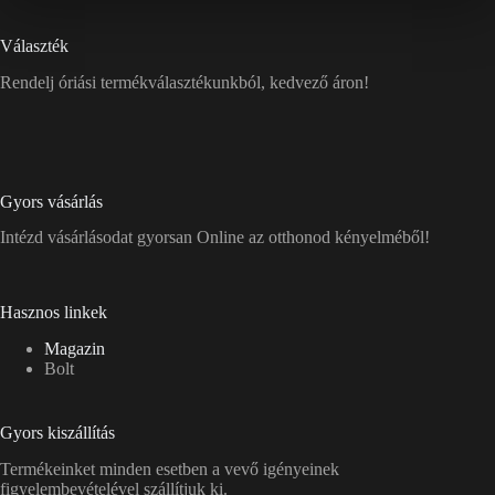
Választék
Rendelj óriási termékválasztékunkból, kedvező áron!
Gyors vásárlás
Intézd vásárlásodat gyorsan Online az otthonod kényelméből!
Hasznos linkek
Magazin
Bolt
Gyors kiszállítás
Termékeinket minden esetben a vevő igényeinek
figyelembevételével szállítjuk ki.