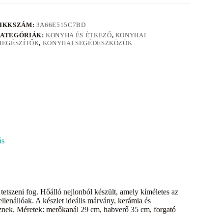
IKKSZÁM:
3A66E515C7BD
ATEGÓRIÁK:
KONYHA ÉS ÉTKEZŐ
,
KONYHAI
IEGÉSZÍTŐK
,
KONYHAI SEGÉDESZKÖZÖK
ás
tszeni fog. Hőálló nejlonból készült, amely kíméletes az
lenállóak. A készlet ideális márvány, kerámia és
eznek. Méretek: merőkanál 29 cm, habverő 35 cm, forgató