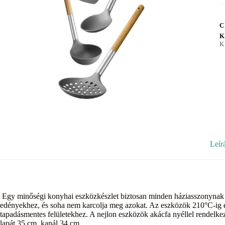
C
K
K
Leír
Egy minőségi konyhai eszközkészlet biztosan minden háziasszonynak te
edényekhez, és soha nem karcolja meg azokat. Az eszközök 210°C-ig el
tapadásmentes felületekhez. A nejlon eszközök akácfa nyéllel rendelk
lapát 35 cm, kanál 34 cm.