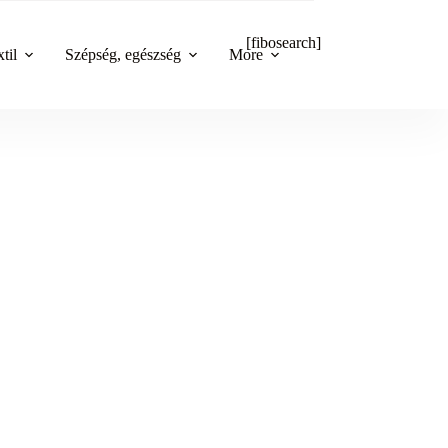
[fibosearch]
til
Szépség, egészség
More