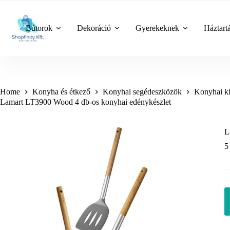
Skip
to
content
Bútorok
Dekoráció
Gyerekeknek
Háztart
Home
Konyha és étkező
Konyhai segédeszközök
Konyhai ki
Lamart LT3900 Wood 4 db-os konyhai edénykészlet
L
5