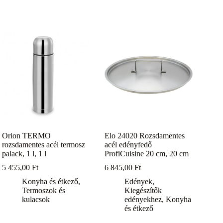
Orion TERMO
Elo 24020 Rozsdamentes
rozsdamentes acél termosz
acél edényfedő
palack, 1 l, 1 l
ProfiCuisine 20 cm, 20 cm
5 455,00
Ft
6 845,00
Ft
Konyha és étkező
,
Edények
,
Termoszok és
Kiegészítők
kulacsok
edényekhez
,
Konyha
és étkező