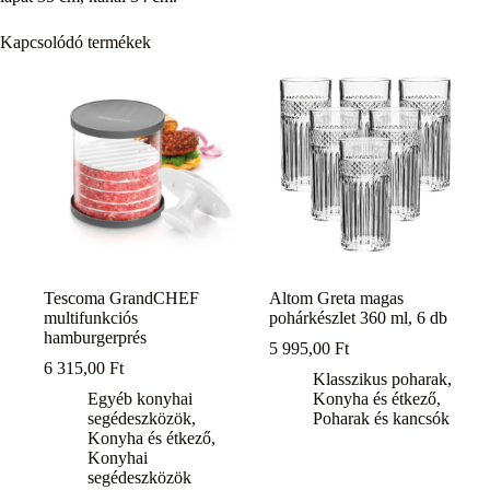
Kapcsolódó termékek
Tescoma GrandCHEF
Altom Greta magas
multifunkciós
pohárkészlet 360 ml, 6 db
hamburgerprés
5 995,00
Ft
6 315,00
Ft
Klasszikus poharak
,
Egyéb konyhai
Konyha és étkező
,
segédeszközök
,
Poharak és kancsók
Konyha és étkező
,
Konyhai
segédeszközök