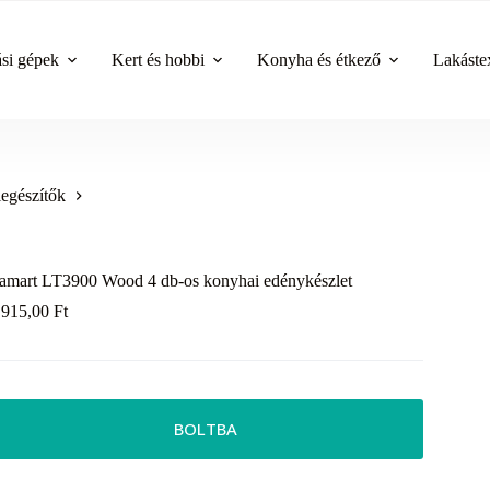
ási gépek
Kert és hobbi
Konyha és étkező
Lakástex
egészítők
amart LT3900 Wood 4 db-os konyhai edénykészlet
 915,00
Ft
BOLTBA