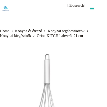
Skip
[fibosearch]
to
content
Home
Konyha és étkező
Konyhai segédeszközök
Konyhai kiegészítők
Orion KITCH habverő, 21 cm