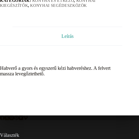
KATEGÓRIÁK:
KONYHA ÉS ÉTKEZŐ
,
KONYHAI
KIEGÉSZÍTŐK
,
KONYHAI SEGÉDESZKÖZÖK
Leírás
Habverő a gyors és egyszerű kézi habveréshez. A felvert
massza levegőztethető.
Választék