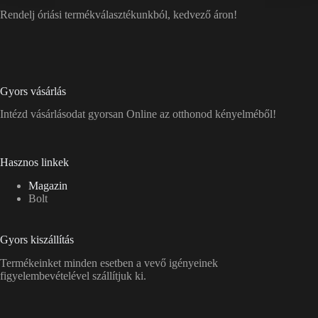
Rendelj óriási termékválasztékunkból, kedvező áron!
Gyors vásárlás
Intézd vásárlásodat gyorsan Online az otthonod kényelméből!
Hasznos linkek
Magazin
Bolt
Gyors kiszállítás
Termékeinket minden esetben a vevő igényeinek
figyelembevételével szállítjuk ki.