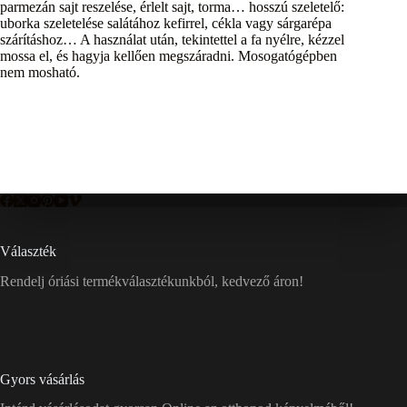
parmezán sajt reszelése, érlelt sajt, torma… hosszú szeletelő:
uborka szeletelése salátához kefirrel, cékla vagy sárgarépa
szárításhoz… A használat után, tekintettel a fa nyélre, kézzel
mossa el, és hagyja kellően megszáradni. Mosogatógépben
nem mosható.
Választék
Rendelj óriási termékválasztékunkból, kedvező áron!
Gyors vásárlás