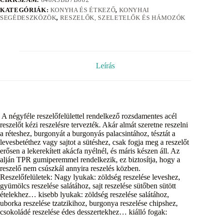
KATEGÓRIÁK:
KONYHA ÉS ÉTKEZŐ
,
KONYHAI
SEGÉDESZKÖZÖK
,
RESZELŐK, SZELETELŐK ÉS HÁMOZÓK
Leírás
A négyféle reszelőfelülettel rendelkező rozsdamentes acél
reszelőt kézi reszelésre tervezték. Akár almát szeretne reszelni
a réteshez, burgonyát a burgonyás palacsintához, tésztát a
levesbetéthez vagy sajtot a sütéshez, csak fogja meg a reszelőt
erősen a lekerekített akácfa nyélnél, és máris készen áll. Az
alján TPR gumiperemmel rendelkezik, ez biztosítja, hogy a
reszelő nem csúszkál annyira reszelés közben.
Reszelőfelületek: Nagy lyukak: zöldség reszelése leveshez,
gyümölcs reszelése salátához, sajt reszelése sütőben sütött
ételekhez… kisebb lyukak: zöldség reszelése salátához,
uborka reszelése tzatzikihoz, burgonya reszelése chipshez,
csokoládé reszelése édes desszertekhez… kiálló fogak: