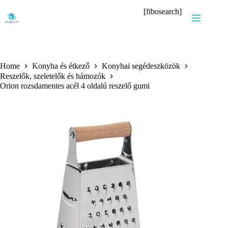
Skip
[fibosearch]
to
content
Home
Konyha és étkező
Konyhai segédeszközök
Reszelők, szeletelők és hámozók
Orion rozsdamentes acél 4 oldalú reszelő gumi