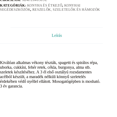
KATEGÓRIÁK:
KONYHA ÉS ÉTKEZŐ
,
KONYHAI
SEGÉDESZKÖZÖK
,
RESZELŐK, SZELETELŐK ÉS HÁMOZÓK
Leírás
Kiválóan alkalmas vékony tészták, spagetti és spirálos répa,
uborka, cukkíni, fehér retek, cékla, burgonya, alma stb.
szeletek készítéséhez. A 3 él első osztályú rozsdamentes
acélból készült, a maradék nélküli könnyű szeletelés
érdekében védő nyéllel ellátott. Mosogatógépben is mosható.
3 év garancia.