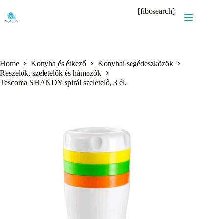
Skip
[fibosearch]
to
content
Home
Konyha és étkező
Konyhai segédeszközök
Reszelők, szeletelők és hámozók
Tescoma SHANDY spirál szeletelő, 3 él,