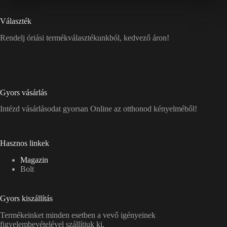
Választék
Rendelj óriási termékválasztékunkból, kedvező áron!
Gyors vásárlás
Intézd vásárlásodat gyorsan Online az otthonod kényelméből!
Hasznos linkek
Magazin
Bolt
Gyors kiszállítás
Termékeinket minden esetben a vevő igényeinek
figyelembevételével szállítjuk ki.