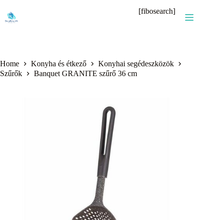
Skip
[fibosearch]
to
content
Home
Konyha és étkező
Konyhai segédeszközök
Szűrők
Banquet GRANITE szűrő 36 cm