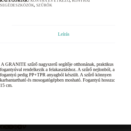
KATEGÓRIÁK:
KONYHA ÉS ÉTKEZŐ
,
KONYHAI
SEGÉDESZKÖZÖK
,
SZŰRŐK
Leírás
A GRANITE szűrő nagyszerű segítője otthonának, praktikus
fogantyúval rendelkezik a felakasztáshoz. A szűrő nejlonból, a
fogantyú pedig PP+TPR anyagból készült. A szűrő könnyen
karbantartható és mosogatógépben mosható. Fogantyú hossza:
15 cm.