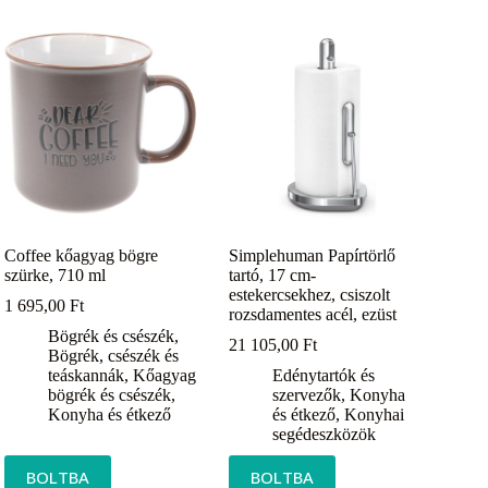
Coffee kőagyag bögre
Simplehuman Papírtörlő
szürke, 710 ml
tartó, 17 cm-
estekercsekhez, csiszolt
1 695,00
Ft
rozsdamentes acél, ezüst
Bögrék és csészék
,
21 105,00
Ft
Bögrék, csészék és
teáskannák
,
Kőagyag
Edénytartók és
bögrék és csészék
,
szervezők
,
Konyha
Konyha és étkező
és étkező
,
Konyhai
segédeszközök
BOLTBA
BOLTBA