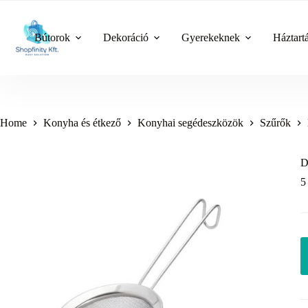
Skip
to
content
Bútorok
Dekoráció
Gyerekeknek
Háztart
Home
Konyha és étkező
Konyhai segédeszközök
Szűrők
D
5