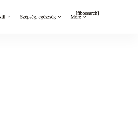
[fibosearch]
til
Szépség, egészség
More