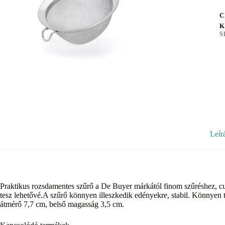
C
K
S
Leír
Praktikus rozsdamentes szűrő a De Buyer márkától finom szűréshez, cu
tesz lehetővé.A szűrő könnyen illeszkedik edényekre, stabil. Könnyen 
átmérő 7,7 cm, belső magasság 3,5 cm.