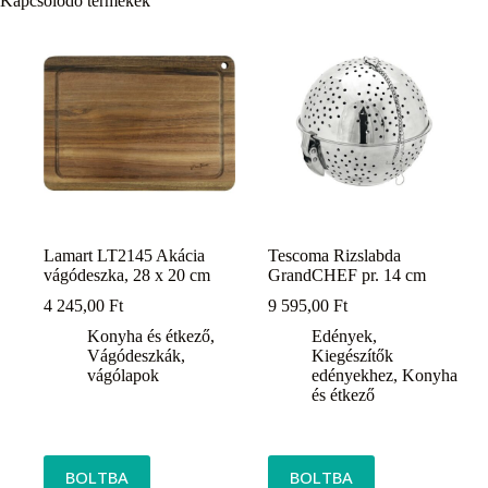
Kapcsolódó termékek
Lamart LT2145 Akácia
Tescoma Rizslabda
vágódeszka, 28 x 20 cm
GrandCHEF pr. 14 cm
4 245,00
Ft
9 595,00
Ft
Konyha és étkező
,
Edények
,
Vágódeszkák,
Kiegészítők
vágólapok
edényekhez
,
Konyha
és étkező
BOLTBA
BOLTBA