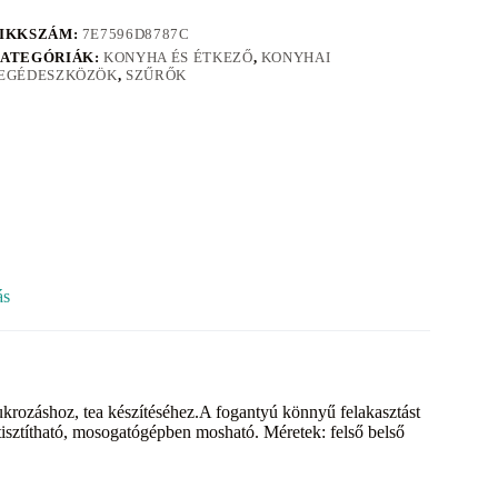
IKKSZÁM:
7E7596D8787C
ATEGÓRIÁK:
KONYHA ÉS ÉTKEZŐ
,
KONYHAI
EGÉDESZKÖZÖK
,
SZŰRŐK
ás
krozáshoz, tea készítéséhez.A fogantyú könnyű felakasztást
tisztítható, mosogatógépben mosható. Méretek: felső belső