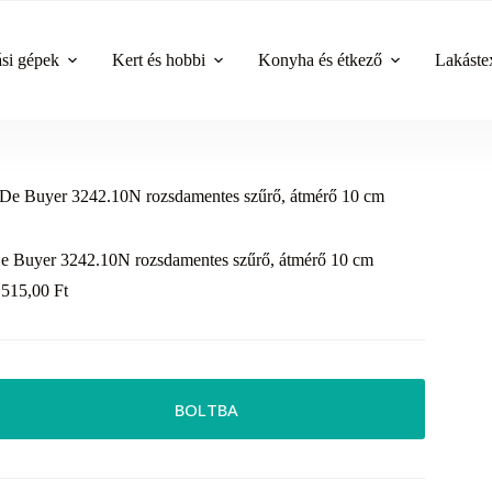
ási gépek
Kert és hobbi
Konyha és étkező
Lakástex
De Buyer 3242.10N rozsdamentes szűrő, átmérő 10 cm
e Buyer 3242.10N rozsdamentes szűrő, átmérő 10 cm
 515,00
Ft
BOLTBA