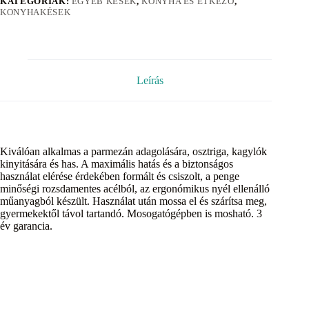
KATEGÓRIÁK:
EGYÉB KÉSEK
,
KONYHA ÉS ÉTKEZŐ
,
KONYHAKÉSEK
Leírás
Kiválóan alkalmas a parmezán adagolására, osztriga, kagylók
kinyitására és has. A maximális hatás és a biztonságos
használat elérése érdekében formált és csiszolt, a penge
minőségi rozsdamentes acélból, az ergonómikus nyél ellenálló
műanyagból készült. Használat után mossa el és szárítsa meg,
gyermekektől távol tartandó. Mosogatógépben is mosható. 3
év garancia.