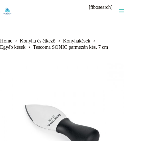
Skip
[fibosearch]
to
content
Home
Konyha és étkező
Konyhakések
Egyéb kések
Tescoma SONIC parmezán kés, 7 cm