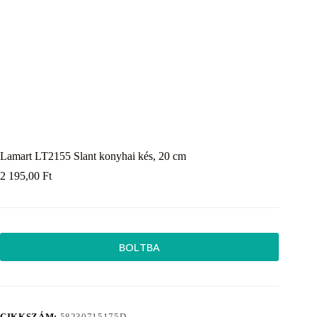
Lamart LT2155 Slant konyhai kés, 20 cm
2 195,00
Ft
BOLTBA
CIKKSZÁM:
58230715175D