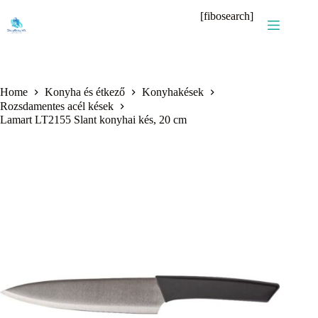
Skip
[fibosearch]
to
content
Home
Konyha és étkező
Konyhakések
Rozsdamentes acél kések
Lamart LT2155 Slant konyhai kés, 20 cm