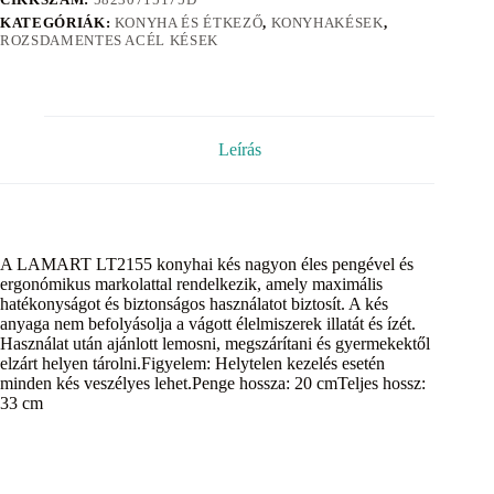
KATEGÓRIÁK:
KONYHA ÉS ÉTKEZŐ
,
KONYHAKÉSEK
,
ROZSDAMENTES ACÉL KÉSEK
Leírás
A LAMART LT2155 konyhai kés nagyon éles pengével és
ergonómikus markolattal rendelkezik, amely maximális
hatékonyságot és biztonságos használatot biztosít. A kés
anyaga nem befolyásolja a vágott élelmiszerek illatát és ízét.
Használat után ajánlott lemosni, megszárítani és gyermekektől
elzárt helyen tárolni.Figyelem: Helytelen kezelés esetén
minden kés veszélyes lehet.Penge hossza: 20 cmTeljes hossz:
33 cm