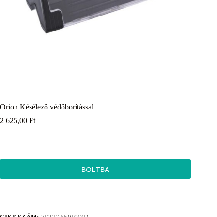
Orion Késélező védőborítással
2 625,00
Ft
BOLTBA
CIKKSZÁM:
7F227A50B83D