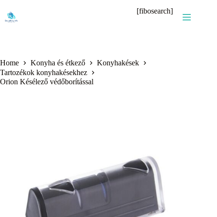
Skip
[fibosearch]
to
content
Home
Konyha és étkező
Konyhakések
Tartozékok konyhakésekhez
Orion Késélező védőborítással