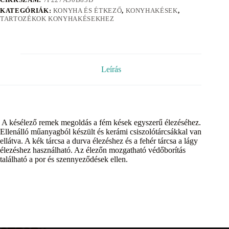
KATEGÓRIÁK:
KONYHA ÉS ÉTKEZŐ
,
KONYHAKÉSEK
,
TARTOZÉKOK KONYHAKÉSEKHEZ
Leírás
A késélező remek megoldás a fém kések egyszerű élezéséhez.
Ellenálló műanyagból készült és kerámi csiszolótárcsákkal van
ellátva. A kék tárcsa a durva élezéshez és a fehér tárcsa a lágy
élezéshez használható. Az élezőn mozgatható védőborítás
található a por és szennyeződések ellen.