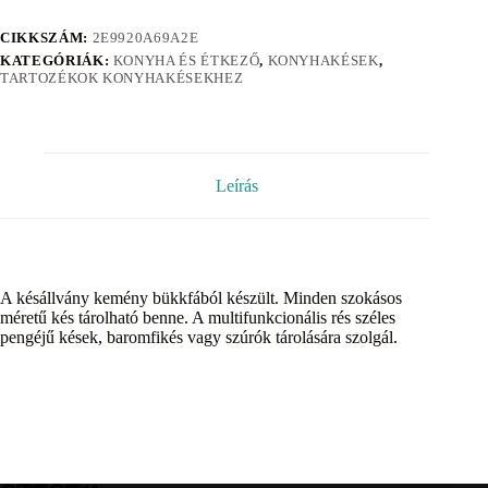
CIKKSZÁM:
2E9920A69A2E
KATEGÓRIÁK:
KONYHA ÉS ÉTKEZŐ
,
KONYHAKÉSEK
,
TARTOZÉKOK KONYHAKÉSEKHEZ
Leírás
A késállvány kemény bükkfából készült. Minden szokásos
méretű kés tárolható benne. A multifunkcionális rés széles
pengéjű kések, baromfikés vagy szúrók tárolására szolgál.