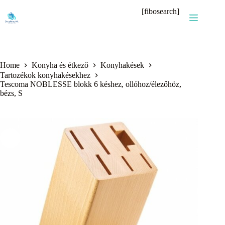
Skip
[fibosearch]
to
content
Home
Konyha és étkező
Konyhakések
Tartozékok konyhakésekhez
Tescoma NOBLESSE blokk 6 késhez, ollóhoz/élezőhöz,
bézs, S