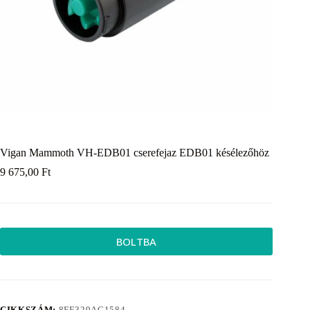
Vigan Mammoth VH-EDB01 cserefejaz EDB01 késélezőhöz
9 675,00
Ft
BOLTBA
CIKKSZÁM:
8FE329AC1584