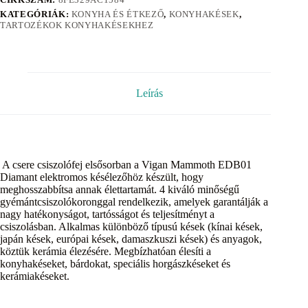
KATEGÓRIÁK:
KONYHA ÉS ÉTKEZŐ
,
KONYHAKÉSEK
,
TARTOZÉKOK KONYHAKÉSEKHEZ
Leírás
A csere csiszolófej elsősorban a Vigan Mammoth EDB01
Diamant elektromos késélezőhöz készült, hogy
meghosszabbítsa annak élettartamát. 4 kiváló minőségű
gyémántcsiszolókoronggal rendelkezik, amelyek garantálják a
nagy hatékonyságot, tartósságot és teljesítményt a
csiszolásban. Alkalmas különböző típusú kések (kínai kések,
japán kések, európai kések, damaszkuszi kések) és anyagok,
köztük kerámia élezésére. Megbízhatóan élesíti a
konyhakéseket, bárdokat, speciális horgászkéseket és
kerámiakéseket.