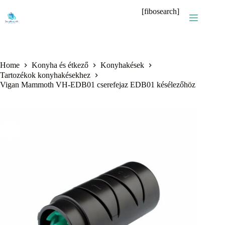
Skip
[fibosearch]
to
content
Home
Konyha és étkező
Konyhakések
Tartozékok konyhakésekhez
Vigan Mammoth VH-EDB01 cserefejaz EDB01 késélezőhöz