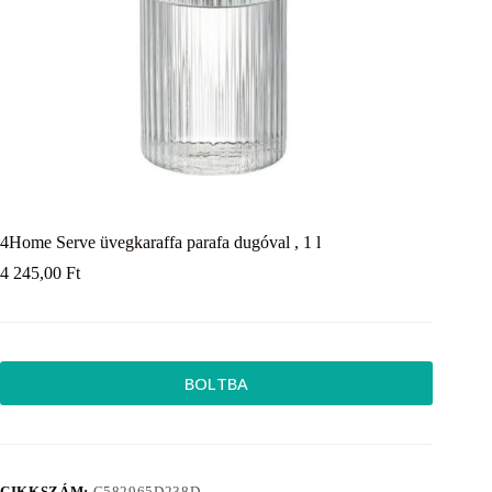
4Home Serve üvegkaraffa parafa dugóval , 1 l
4 245,00
Ft
BOLTBA
CIKKSZÁM:
C582965D238D