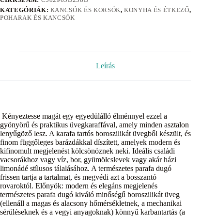
KATEGÓRIÁK:
KANCSÓK ÉS KORSÓK
,
KONYHA ÉS ÉTKEZŐ
,
POHARAK ÉS KANCSÓK
Leírás
Kényeztesse magát egy egyedülálló élménnyel ezzel a
gyönyörű és praktikus üvegkaraffával, amely minden asztalon
lenyűgöző lesz. A karafa tartós boroszilikát üvegből készült, és
finom függőleges barázdákkal díszített, amelyek modern és
kifinomult megjelenést kölcsönöznek neki. Ideális családi
vacsorákhoz vagy víz, bor, gyümölcslevek vagy akár házi
limonádé stílusos tálalásához. A természetes parafa dugó
frissen tartja a tartalmat, és megvédi azt a bosszantó
rovaroktól. Előnyök: modern és elegáns megjelenés
természetes parafa dugó kiváló minőségű boroszilikát üveg
(ellenáll a magas és alacsony hőmérsékletnek, a mechanikai
sérüléseknek és a vegyi anyagoknak) könnyű karbantartás (a