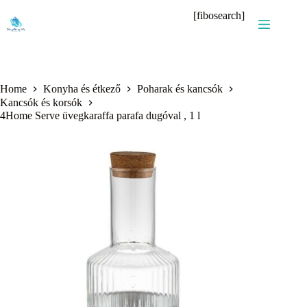
Skip
[fibosearch]
to
content
Home
Konyha és étkező
Poharak és kancsók
Kancsók és korsók
4Home Serve üvegkaraffa parafa dugóval , 1 l