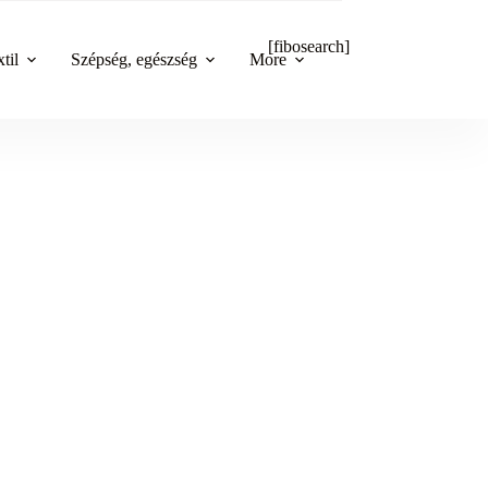
[fibosearch]
til
Szépség, egészség
More