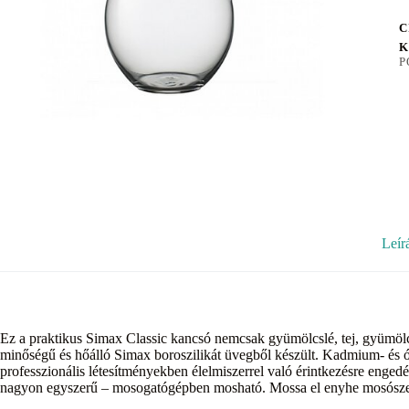
C
K
P
Leír
Ez a praktikus Simax Classic kancsó nemcsak gyümölcslé, tej, gyümölcsl
minőségű és hőálló Simax boroszilikát üvegből készült. Kadmium- és 
professzionális létesítményekben élelmiszerrel való érintkezésre engedél
nagyon egyszerű – mosogatógépben mosható. Mossa el enyhe mosószer