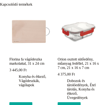
Kapcsolódó termékek
Florina fa vágódeszka
Orion osztott sütőedény,
markolattal, 31 x 24 cm
műanyag fedéllel, 21 x 16 x
7 cm, 21 x 16 x 7 cm
3 445,00
Ft
4 375,00
Ft
Konyha és étkező
,
Vágódeszkák,
Dobozok és
vágólapok
tárolóedények
,
Étel
tárolás
,
Konyha és
étkező
,
Üvegedények