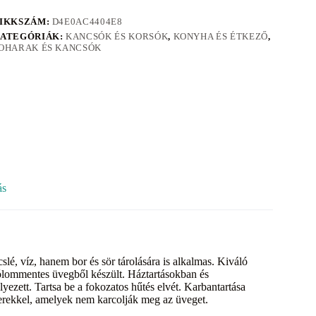
IKKSZÁM:
D4E0AC4404E8
ATEGÓRIÁK:
KANCSÓK ÉS KORSÓK
,
KONYHA ÉS ÉTKEZŐ
,
OHARAK ÉS KANCSÓK
ás
é, víz, hanem bor és sör tárolására is alkalmas. Kiváló
ólommentes üvegből készült. Háztartásokban és
yezett. Tartsa be a fokozatos hűtés elvét. Karbantartása
ekkel, amelyek nem karcolják meg az üveget.