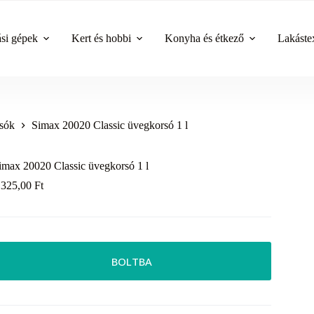
ási gépek
Kert és hobbi
Konyha és étkező
Lakástex
sók
Simax 20020 Classic üvegkorsó 1 l
imax 20020 Classic üvegkorsó 1 l
 325,00
Ft
BOLTBA