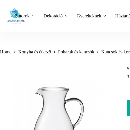
Skip
to
content
Bútorok
Dekoráció
Gyerekeknek
Háztart
Home
Konyha és étkező
Poharak és kancsók
Kancsók és kor
S
3