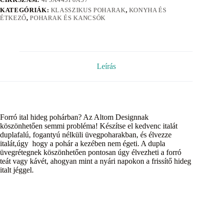
KATEGÓRIÁK:
KLASSZIKUS POHARAK
,
KONYHA ÉS
ÉTKEZŐ
,
POHARAK ÉS KANCSÓK
Leírás
Forró ital hideg pohárban? Az Altom Designnak
köszönhetően semmi probléma! Készítse el kedvenc italát
duplafalú, fogantyú nélküli üvegpoharakban, és élvezze
italát,úgy hogy a pohár a kezében nem égeti. A dupla
üvegrétegnek köszönhetően pontosan úgy élvezheti a forró
teát vagy kávét, ahogyan mint a nyári napokon a frissítő hideg
italt jéggel.