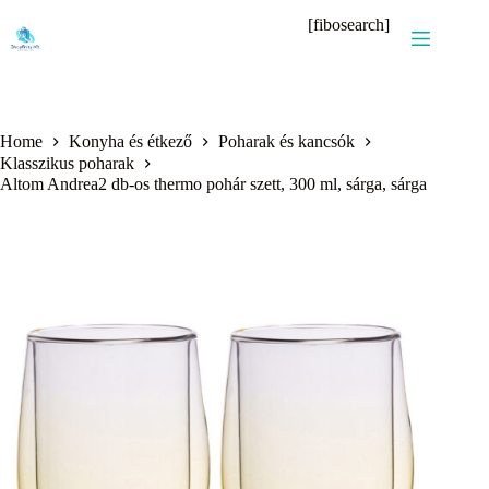
Skip
[fibosearch]
to
content
Home
Konyha és étkező
Poharak és kancsók
Klasszikus poharak
Altom Andrea2 db-os thermo pohár szett, 300 ml, sárga, sárga