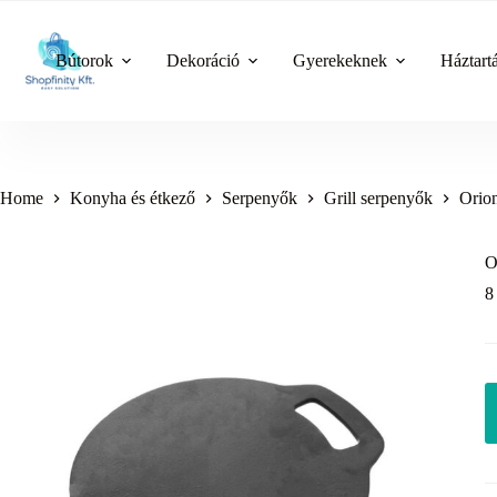
Skip
to
content
Bútorok
Dekoráció
Gyerekeknek
Háztart
Home
Konyha és étkező
Serpenyők
Grill serpenyők
Orion
O
8