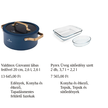
Valdinox Giovanni lábas
Pyrex Üveg sütőedény szett
fedővel 20 cm, 2,6 l, 2,6 l
2 db, 3,7 l + 2,2 l
13 645,00
Ft
7 565,00
Ft
Edények
,
Konyha és
Konyha és étkező
,
étkező
,
Tepsik
,
Tepsik és
Tapadásmentes
sütőedények
felületű fazekak