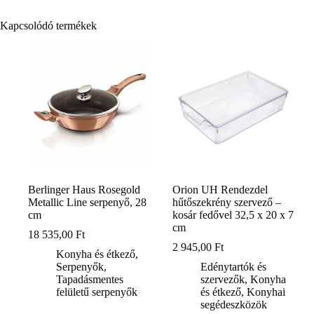
Kapcsolódó termékek
Berlinger Haus Rosegold
Orion UH Rendezdel
Metallic Line serpenyő, 28
hűtőszekrény szervező –
cm
kosár fedővel 32,5 x 20 x 7
cm
18 535,00
Ft
2 945,00
Ft
Konyha és étkező
,
Serpenyők
,
Edénytartók és
Tapadásmentes
szervezők
,
Konyha
felületű serpenyők
és étkező
,
Konyhai
segédeszközök