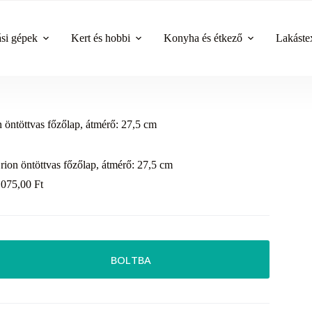
ási gépek
Kert és hobbi
Konyha és étkező
Lakástex
 öntöttvas főzőlap, átmérő: 27,5 cm
rion öntöttvas főzőlap, átmérő: 27,5 cm
 075,00
Ft
BOLTBA