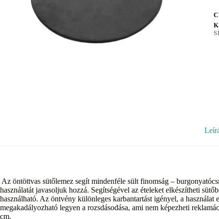
C
K
S
Leír
Az öntöttvas sütőlemez segít mindenféle sült finomság – burgonyatócsni
használatát javasoljuk hozzá. Segítségével az ételeket elkészítheti sütő
használható. Az öntvény különleges karbantartást igényel, a használat előt
megakadályozható legyen a rozsdásodása, ami nem képezheti reklamáci
cm.