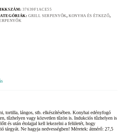
IKKSZÁM:
37639F1ACE55
ATEGÓRIÁK:
GRILL SERPENYŐK
,
KONYHA ÉS ÉTKEZŐ
,
ERPENYŐK
ás
, tortilla, lángos, stb. elkészítésében. Konyhai edényfogó
ben, tűzhelyen vagy közvetlen tűzön is. Indukciós tűzhelyen is
t és után étolajjal kell lekezelni a felületét, hogy
ó tárgyát. Ne hagyja nedvességben! Méretek: átmérő: 27,5