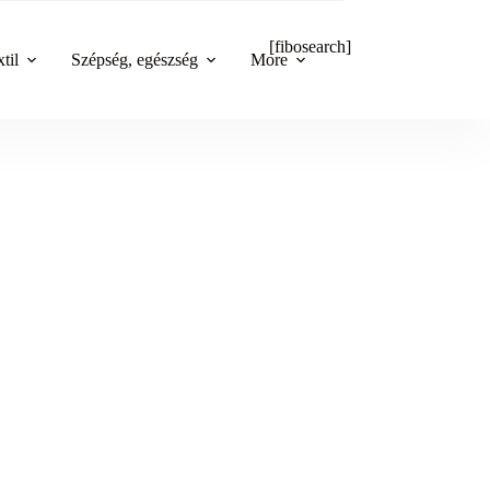
[fibosearch]
til
Szépség, egészség
More