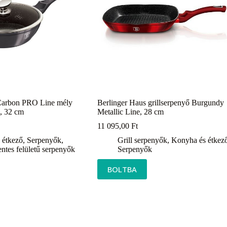
Carbon PRO Line mély
Berlinger Haus grillserpenyő Burgundy
, 32 cm
Metallic Line, 28 cm
11 095,00
Ft
 étkező
,
Serpenyők
,
Grill serpenyők
,
Konyha és étkez
tes felületű serpenyők
Serpenyők
BOLTBA