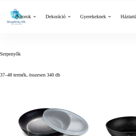
Skip
to
content
Bútorok
Dekoráció
Gyerekeknek
Háztart
Serpenyők
37–48 termék, összesen 340 db