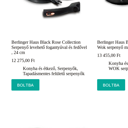
Berlinger Haus Black Rose Collection
Berlinger Haus B
Serpenyő levehető fogantyúval és fedővel
Wok serpenyő már
, 24 cm
13 455,00
Ft
12 275,00
Ft
Konyha és
Konyha és étkező
,
Serpenyők
,
WOK serp
Tapadásmentes felületű serpenyők
BOLTBA
BOLTBA