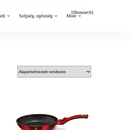
[fibosearch]
til
Szépség, egészség
More