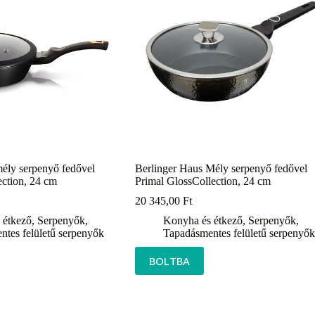
ély serpenyő fedővel
Berlinger Haus Mély serpenyő fedővel
ction, 24 cm
Primal GlossCollection, 24 cm
20 345,00
Ft
 étkező
,
Serpenyők
,
Konyha és étkező
,
Serpenyők
,
tes felületű serpenyők
Tapadásmentes felületű serpenyők
BOLTBA