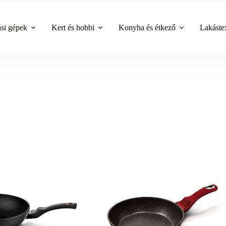
ási gépek
Kert és hobbi
Konyha és étkező
Lakástex