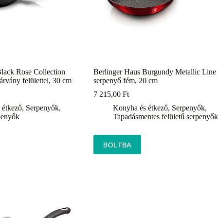
lack Rose Collection
Berlinger Haus Burgundy Metallic Line
vány felülettel, 30 cm
serpenyő fém, 20 cm
7 215,00
Ft
 étkező
,
Serpenyők
,
Konyha és étkező
,
Serpenyők
,
enyők
Tapadásmentes felületű serpenyők
BOLTBA