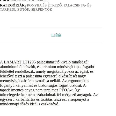
KATEGÓRIÁK:
KONYHA ÉS ÉTKEZŐ
,
PALACSINTA- ÉS
TARKEDLISÜTŐK
,
SERPENYŐK
Leírás
A LAMART LT1295 palacsintasütő kiváló minőségű
alumíniumból készült, és prémium minőségű tapadásgátló
felülettel rendelkezik, amely megakadályozza az égést, és
lehetővé teszi a palacsinta egyszerű elkészítését nagy
mennyiségű zsír felhasználása nélkül. Az ergonomikus
fogantyú kényelmes és biztonságos fogást biztosít. A
tapadásmentes anyag nem tartalmaz PFOA-t, így
túlmelegedéskor nem szabadulnak fel mérgező anyagok. Az
egyszerű karbantartás és tisztítás teszi ezt a serpenyőt a
mindennapi főzés ideális eszközévé.