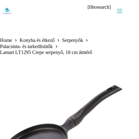
Skip
[fibosearch]
to
content
Home
Konyha és étkező
Serpenyők
Palacsinta- és tarkedlisütők
Lamart LT1295 Crepe serpenyő, 18 cm átmérő