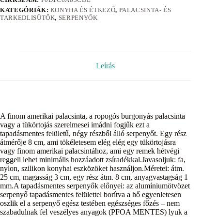
KATEGÓRIÁK:
KONYHA ÉS ÉTKEZŐ
,
PALACSINTA- ÉS
TARKEDLISÜTŐK
,
SERPENYŐK
Leírás
A finom amerikai palacsinta, a ropogós burgonyás palacsinta
vagy a tükörtojás szerelmesei imádni fogjűk ezt a
tapadásmentes felületű, négy részből álló serpenyőt. Egy rész
átmérője 8 cm, ami tökéletesem elég elég egy tükörtojásra
vagy finom amerikai palacsintához, ami egy remek hétvégi
reggeli lehet minimális hozzáadott zsíradékkal.Javasoljuk: fa,
nylon, szilikon konyhai eszközöket használjon.Méretei: átm.
25 cm, magasság 3 cm, egy rész átm. 8 cm, anyagvastagság 1
mm.A tapadásmentes serpenyők előnyei: az alumíniumötvözet
serpenyő tapadásmentes felülettel borítva a hő egyenletesen
oszlik el a serpenyő egész testében egészséges főzés – nem
szabadulnak fel veszélyes anyagok (PFOA MENTES) lyuk a