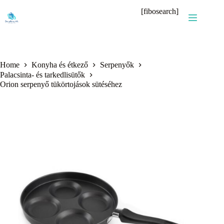
Skip
[fibosearch]
to
content
Home
Konyha és étkező
Serpenyők
Palacsinta- és tarkedlisütők
Orion serpenyő tükörtojások sütéséhez