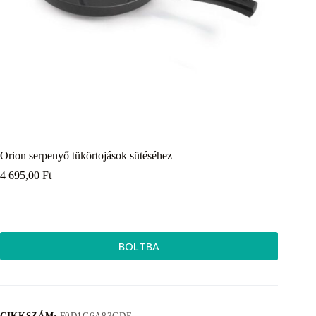
Orion serpenyő tükörtojások sütéséhez
4 695,00
Ft
BOLTBA
CIKKSZÁM:
F0D1C6A83CDE