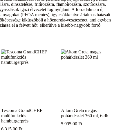
ásra, dinsztelésre, fritírozásra, flambírozásra, szotírozásra,
gyasztásuk igazi élvezetet fog nyújtani. A forradalmian új
s anyagokat (PFOA mentes), így csökkentve ártalmas hatásait
őképessége kiküszöböli a hőenergia-veszteséget, ami egyben
zlassa el a felvett hőt, elkerülve a kisebb-nagyobb forró
Tescoma GrandCHEF
Altom Greta magas
multifunkciós
pohárkészlet 360 ml, 6 db
hamburgerprés
5 995,00
Ft
6 315,00
Ft