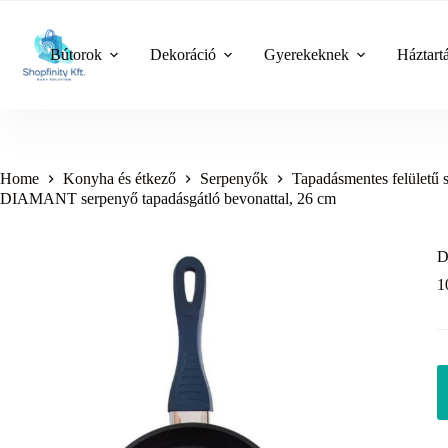
Skip
to
content
Bútorok
Dekoráció
Gyerekeknek
Háztart
Home
Konyha és étkező
Serpenyők
Tapadásmentes felületű 
DIAMANT serpenyő tapadásgátló bevonattal, 26 cm
D
1