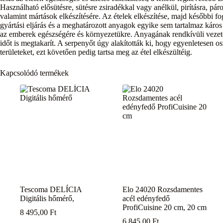
Használható elősütésre, sütésre zsiradékkal vagy anélkül, pirításra, párol
valamint mártások elkészítésére. Az ételek elkészítése, majd későbbi fo
gyártási eljárás és a meghatározott anyagok egyike sem tartalmaz káro
az emberek egészségére és környezetükre. Anyagának rendkívüli vezet
időt is megtakarít. A serpenyőt úgy alakították ki, hogy egyenletesen os
területeket, ezt követően pedig tartsa meg az étel elkészültéig.
Kapcsolódó termékek
Tescoma DELÍCIA
Elo 24020 Rozsdamentes
Digitális hőmérő,
acél edényfedő
ProfiCuisine 20 cm, 20 cm
8 495,00
Ft
6 845,00
Ft