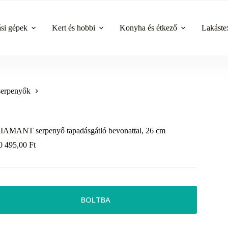
ási gépek
Kert és hobbi
Konyha és étkező
Lakástex
serpenyők
IAMANT serpenyő tapadásgátló bevonattal, 26 cm
0 495,00
Ft
BOLTBA