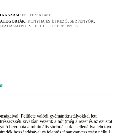
IKKSZÁM:
E6CFF26AFA8F
ATEGÓRIÁK:
KONYHA ÉS ÉTKEZŐ
,
SERPENYŐK
,
APADÁSMENTES FELÜLETŰ SERPENYŐK
ás
ságaival. Felülete valódi gyémántkristályokkal lett
részecskék kiválóan vezetik a hőt (még a rezet és az ezüstöt
sgátló bevonata a minimális súrlódásnak is ellenállva lehetővé
 zsiradék hozzáadásával és jelentős tápanyagveszteség nélkül.