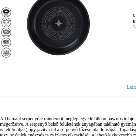
C
K
T
Leír
A Diamant serpenyője mindenkit meglep egyedülállóan hasznos tulajdon
megerősítve. A serpenyő belső felületének anyagában található gyémánt
is felülmúlják), így javítva fel a serpenyő főzési tulajdonságát. Tapadá
teszi az ételek egészséges és ízletes elkészítését, a lehető legkevesebb