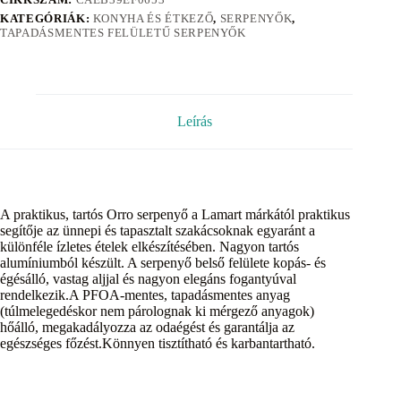
KATEGÓRIÁK:
KONYHA ÉS ÉTKEZŐ
,
SERPENYŐK
,
TAPADÁSMENTES FELÜLETŰ SERPENYŐK
Leírás
A praktikus, tartós Orro serpenyő a Lamart márkától praktikus
segítője az ünnepi és tapasztalt szakácsoknak egyaránt a
különféle ízletes ételek elkészítésében. Nagyon tartós
alumíniumból készült. A serpenyő belső felülete kopás- és
égésálló, vastag aljjal és nagyon elegáns fogantyúval
rendelkezik.A PFOA-mentes, tapadásmentes anyag
(túlmelegedéskor nem párolognak ki mérgező anyagok)
hőálló, megakadályozza az odaégést és garantálja az
egészséges főzést.Könnyen tisztítható és karbantartható.