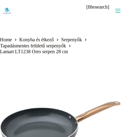
Skip
[fibosearch]
to
content
Home
Konyha és étkező
Serpenyők
Tapadásmentes felületű serpenyők
Lamart LT1238 Orro serpen 28 cm