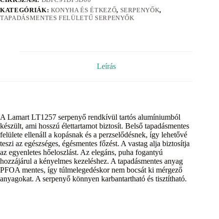
KATEGÓRIÁK:
KONYHA ÉS ÉTKEZŐ
,
SERPENYŐK
,
TAPADÁSMENTES FELÜLETŰ SERPENYŐK
Leírás
A Lamart LT1257 serpenyő rendkívül tartós alumíniumból
készült, ami hosszú élettartamot biztosít. Belső tapadásmentes
felülete ellenáll a kopásnak és a perzselődésnek, így lehetővé
teszi az egészséges, égésmentes főzést. A vastag alja biztosítja
az egyenletes hőeloszlást. Az elegáns, puha fogantyú
hozzájárul a kényelmes kezeléshez. A tapadásmentes anyag
PFOA mentes, így túlmelegedéskor nem bocsát ki mérgező
anyagokat. A serpenyő könnyen karbantartható és tisztítható.