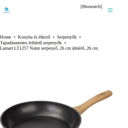
Skip
[fibosearch]
to
content
Home
Konyha és étkező
Serpenyők
Tapadásmentes felületű serpenyők
Lamart LT1257 Natur serpenyő, 26 cm átmérő, 26 cm