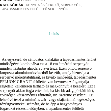
KATEGÓRIÁK:
KONYHA ÉS ÉTKEZŐ
,
SERPENYŐK
,
TAPADÁSMENTES FELÜLETŰ SERPENYŐK
Leírás
Az egyszerű, de céltudatos kialakítás a tapadásmentes felület
minőségével kombinálva ezt a 18 cm átmérőjű serpenyőt
minden háztartás alapdarabjává teszi. Ezen öntött serpenyő
korpusza alumíniumötvözetből készült, amely biztosítja a
serpenyő méretstabilitását, és kiváló minőségű, tapadásmentes,
PFLUON GRANIT felülettel van bevonva.A fogantyúja
szigetelt, kellemesen tartható és megkönnyíti a kezelést. Ezt a
serpenyőt akkor fogja értékelni, ha kisebb adag pörkölt húst,
zöldséget, kétszemélyes rántottát, stb. szeretne készíteni. Ez
lehetővé teszi a minimális zsír- vagy olajtartalmú, egészséges
főzéstgyermekei számára, de ha épp a hagyományos
fogásokat részesíti előnyben, a tapadásmentes felületű