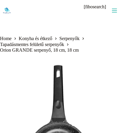
Skip
[fibosearch]
to
content
Home
Konyha és étkező
Serpenyők
Tapadásmentes felületű serpenyők
Orion GRANDE serpenyő, 18 cm, 18 cm