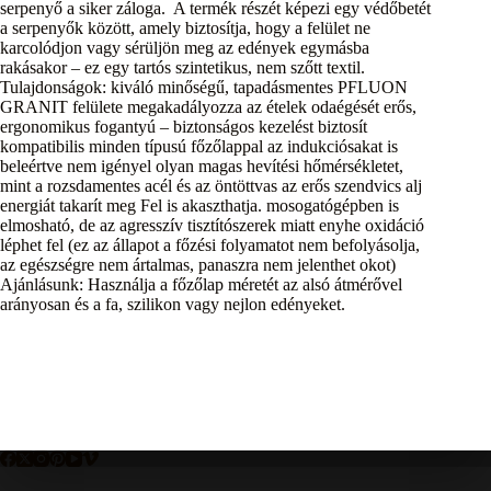
serpenyő a siker záloga. A termék részét képezi egy védőbetét
a serpenyők között, amely biztosítja, hogy a felület ne
karcolódjon vagy sérüljön meg az edények egymásba
rakásakor – ez egy tartós szintetikus, nem szőtt textil.
Tulajdonságok: kiváló minőségű, tapadásmentes PFLUON
GRANIT felülete megakadályozza az ételek odaégését erős,
ergonomikus fogantyú – biztonságos kezelést biztosít
kompatibilis minden típusú főzőlappal az indukciósakat is
beleértve nem igényel olyan magas hevítési hőmérsékletet,
mint a rozsdamentes acél és az öntöttvas az erős szendvics alj
energiát takarít meg Fel is akaszthatja. mosogatógépben is
elmosható, de az agresszív tisztítószerek miatt enyhe oxidáció
léphet fel (ez az állapot a főzési folyamatot nem befolyásolja,
az egészségre nem ártalmas, panaszra nem jelenthet okot)
Ajánlásunk: Használja a főzőlap méretét az alsó átmérővel
arányosan és a fa, szilikon vagy nejlon edényeket.