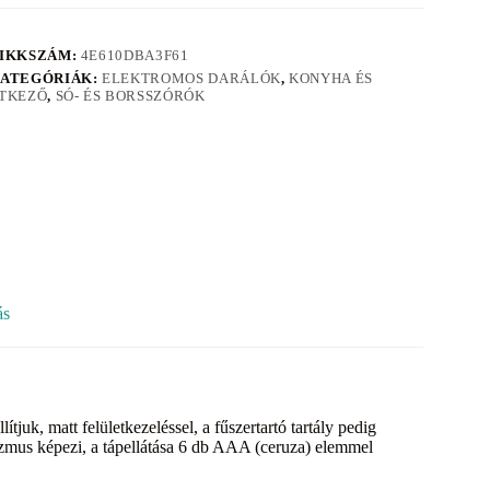
IKKSZÁM:
4E610DBA3F61
ATEGÓRIÁK:
ELEKTROMOS DARÁLÓK
,
KONYHA ÉS
TKEZŐ
,
SÓ- ÉS BORSSZÓRÓK
ás
juk, matt felületkezeléssel, a fűszertartó tartály pedig
izmus képezi, a tápellátása 6 db AAA (ceruza) elemmel