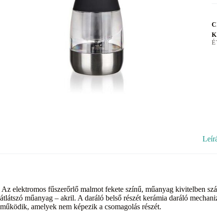
C
K
É
Leír
Az elektromos fűszerőrlő malmot fekete színű, műanyag kivitelben szállít
átlátszó műanyag – akril. A daráló belső részét kerámia daráló mechan
működik, amelyek nem képezik a csomagolás részét.