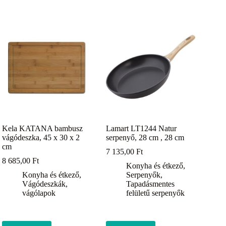
Kela KATANA bambusz
Lamart LT1244 Natur
vágódeszka, 45 x 30 x 2
serpenyő, 28 cm , 28 cm
cm
7 135,00
Ft
8 685,00
Ft
Konyha és étkező
,
Konyha és étkező
,
Serpenyők
,
Vágódeszkák,
Tapadásmentes
vágólapok
felületű serpenyők