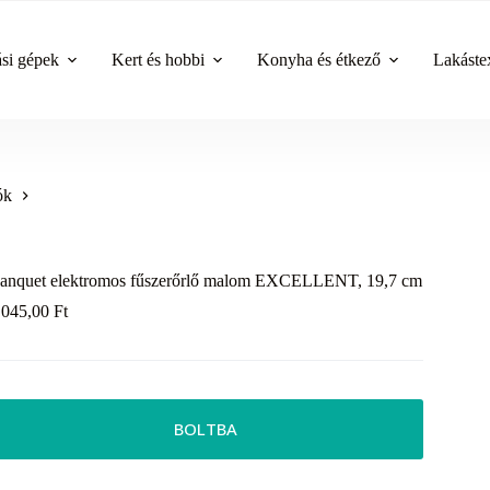
ási gépek
Kert és hobbi
Konyha és étkező
Lakástex
ók
anquet elektromos fűszerőrlő malom EXCELLENT, 19,7 cm
 045,00
Ft
BOLTBA