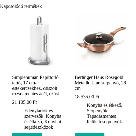
Kapcsolódó termékek
Simplehuman Papírtörlő
Berlinger Haus Rosegold
tartó, 17 cm-
Metallic Line serpenyő, 28
estekercsekhez, csiszolt
cm
rozsdamentes acél, ezüst
18 535,00
Ft
21 105,00
Ft
Konyha és étkező
,
Edénytartók és
Serpenyők
,
szervezők
,
Konyha
Tapadásmentes
és étkező
,
Konyhai
felületű serpenyők
segédeszközök