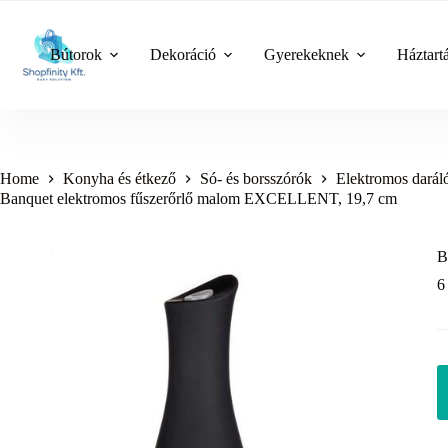
Skip
to
content
Bútorok
Dekoráció
Gyerekeknek
Háztart
Home
Konyha és étkező
Só- és borsszórók
Elektromos darál
Banquet elektromos fűszerőrlő malom EXCELLENT, 19,7 cm
B
6