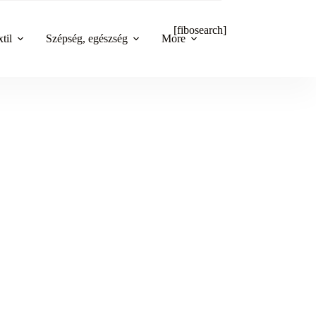
[fibosearch]
til
Szépség, egészség
More