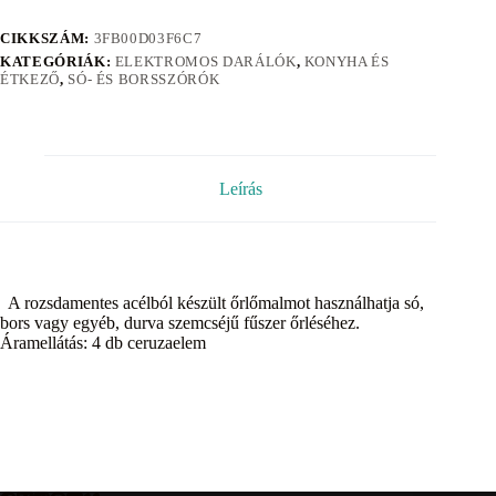
CIKKSZÁM:
3FB00D03F6C7
KATEGÓRIÁK:
ELEKTROMOS DARÁLÓK
,
KONYHA ÉS
ÉTKEZŐ
,
SÓ- ÉS BORSSZÓRÓK
Leírás
A rozsdamentes acélból készült őrlőmalmot használhatja só,
bors vagy egyéb, durva szemcséjű fűszer őrléséhez.
Áramellátás: 4 db ceruzaelem