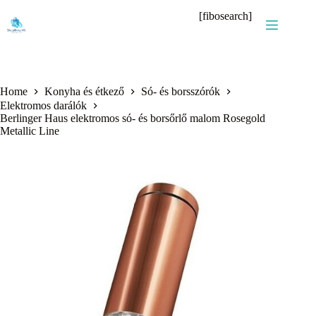
Skip
[fibosearch]
to
content
Home
Konyha és étkező
Só- és borsszórók
Elektromos darálók
Berlinger Haus elektromos só- és borsőrlő malom Rosegold
Metallic Line