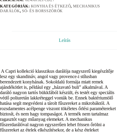
KATEGÓRIÁK:
KONYHA ÉS ÉTKEZŐ
,
MECHANIKUS
DARÁLÓK
,
SÓ- ÉS BORSSZÓRÓK
Leírás
A Capri kollekció klasszikus darálója nagyszerű kiegészítője
lesz egy skandináv, angol vagy provence-i stílusban
berendezett konyhának. Sokoldalú formája miatt remek
ajándékötlet is, például egy „házavató buli” alkalmával. A
daráló nagyon tartós bükkfából készült, és testét egy speciális
védő poliuretán lakkréteggel vonták be. Ennek baktériumölő
hatása segít megvédeni a tárolt fűszereket a mikrobáktól. A
rozsdamentes acélpenge viszont tökéletes őrlési paramétereket
biztosít, és nem hagy tompaságot. A termék nem tartalmaz
ragasztót vagy műanyag elemeket. A mechanikus
fűszerdarálóval nagyon egyszerűen lehet frissen őrölni a
fűszereket az ételek elkészítésekor, de a kész ételeket