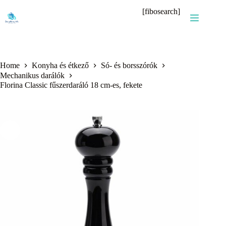
Skip
[fibosearch]
to
content
Home
Konyha és étkező
Só- és borsszórók
Mechanikus darálók
Florina Classic fűszerdaráló 18 cm-es, fekete