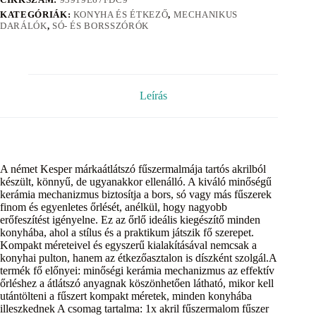
KATEGÓRIÁK:
KONYHA ÉS ÉTKEZŐ
,
MECHANIKUS
DARÁLÓK
,
SÓ- ÉS BORSSZÓRÓK
Leírás
A német Kesper márkaátlátszó fűszermalmája tartós akrilból
készült, könnyű, de ugyanakkor ellenálló. A kiváló minőségű
kerámia mechanizmus biztosítja a bors, só vagy más fűszerek
finom és egyenletes őrlését, anélkül, hogy nagyobb
erőfeszítést igényelne. Ez az őrlő ideális kiegészítő minden
konyhába, ahol a stílus és a praktikum játszik fő szerepet.
Kompakt méreteivel és egyszerű kialakításával nemcsak a
konyhai pulton, hanem az étkezőasztalon is díszként szolgál.A
termék fő előnyei: minőségi kerámia mechanizmus az effektív
őrléshez a átlátszó anyagnak köszönhetően látható, mikor kell
utántölteni a fűszert kompakt méretek, minden konyhába
illeszkednek A csomag tartalma: 1x akril fűszermalom fűszer