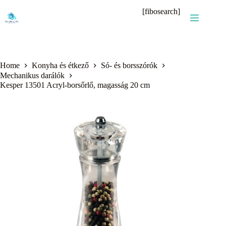
Skip
[fibosearch]
to
content
Home
Konyha és étkező
Só- és borsszórók
Mechanikus darálók
Kesper 13501 Acryl-borsőrlő, magasság 20 cm