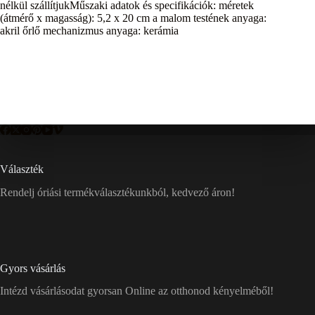
nélkül szállítjukMűszaki adatok és specifikációk: méretek
(átmérő x magasság): 5,2 x 20 cm a malom testének anyaga:
akril őrlő mechanizmus anyaga: kerámia
Választék
Rendelj óriási termékválasztékunkból, kedvező áron!
Gyors vásárlás
Intézd vásárlásodat gyorsan Online az otthonod kényelméből!