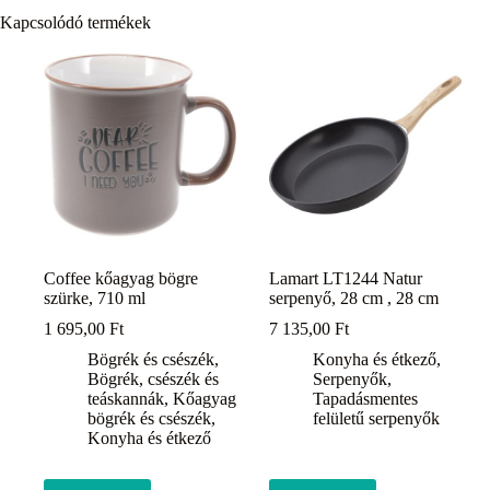
Kapcsolódó termékek
Coffee kőagyag bögre
Lamart LT1244 Natur
szürke, 710 ml
serpenyő, 28 cm , 28 cm
1 695,00
Ft
7 135,00
Ft
Bögrék és csészék
,
Konyha és étkező
,
Bögrék, csészék és
Serpenyők
,
teáskannák
,
Kőagyag
Tapadásmentes
bögrék és csészék
,
felületű serpenyők
Konyha és étkező