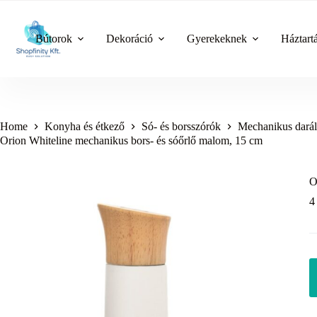
Skip
to
content
Bútorok
Dekoráció
Gyerekeknek
Háztart
Home
Konyha és étkező
Só- és borsszórók
Mechanikus dará
Orion Whiteline mechanikus bors- és sóőrlő malom, 15 cm
O
4