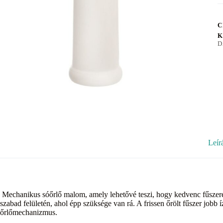
C
K
D
Leír
Mechanikus sóőrlő malom, amely lehetővé teszi, hogy kedvenc fűszere
szabad felületén, ahol épp szüksége van rá. A frissen őrölt fűszer jobb
őrlőmechanizmus.