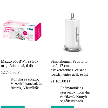
Maxxo pót BWT szűrők
Simplehuman Papírtörlő
magnéziummal, 6 db
tartó, 17 cm-
estekercsekhez, csiszolt
12 745,00
Ft
rozsdamentes acél, ezüst
Konyha és étkező
,
21 105,00
Ft
Vízszűrő kancsók és
filterek
,
Vízszűrők
Edénytartók és
szervezők
,
Konyha
és étkező
,
Konyhai
segédeszközök