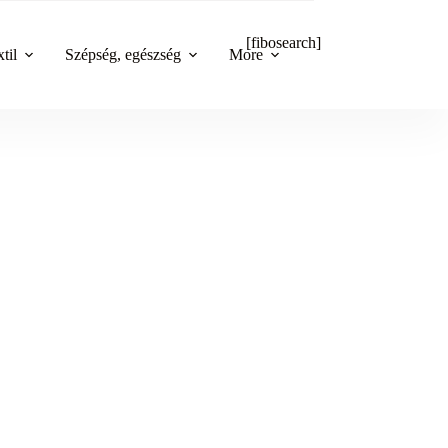
[fibosearch]
til
Szépség, egészség
More