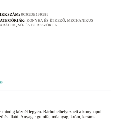
IKKSZÁM:
9C05DE199589
ATEGÓRIÁK:
KONYHA ÉS ÉTKEZŐ
,
MECHANIKUS
ARÁLÓK
,
SÓ- ÉS BORSSZÓRÓK
ás
 mindig kéznél legyen. Bárhol elhelyezheti a konyhapult
 ízű és illatú. Anyaga: gumifa, műanyag, króm, kerámia