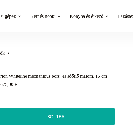
ási gépek
Kert és hobbi
Konyha és étkező
Lakástex
lók
rion Whiteline mechanikus bors- és sóőrlő malom, 15 cm
 675,00
Ft
BOLTBA