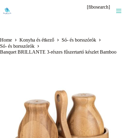
Skip
[fibosearch]
to
content
Home
Konyha és étkező
Só- és borsszórók
Só- és borsszórók
Banquet BRILLANTE 3-részes fűszertartó készlet Bamboo