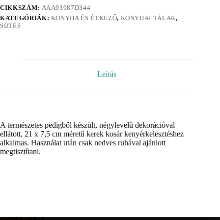
CIKKSZÁM:
AAA93987D344
KATEGÓRIÁK:
KONYHA ÉS ÉTKEZŐ
,
KONYHAI TÁLAK
,
SÜTÉS
Leírás
A természetes pedigből készült, négylevelű dekorációval
ellátott, 21 x 7,5 cm méretű kerek kosár kenyérkelesztéshez
alkalmas. Használat után csak nedves ruhával ajánlott
megtisztítani.