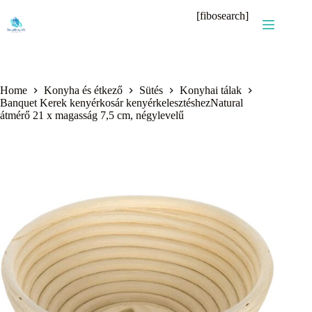
Skip
[fibosearch]
to
content
Home
Konyha és étkező
Sütés
Konyhai tálak
Banquet Kerek kenyérkosár kenyérkelesztéshezNatural
átmérő 21 x magasság 7,5 cm, négylevelű