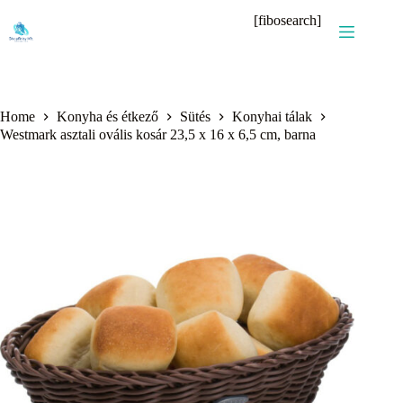
Skip
[fibosearch]
to
content
Home
Konyha és étkező
Sütés
Konyhai tálak
Westmark asztali ovális kosár 23,5 x 16 x 6,5 cm, barna