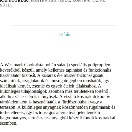
KATEGÓRIÁK:
KONYHA ÉS ÉTKEZŐ
,
KONYHAI TÁLAK
,
SÜTÉS
Leírás
A Westmark Coolorista pohárcsaládja speciális polipropilén
keverékből készül, amely kellemes tapintású és funkcionális
használatot biztosít. A kosarak élelmiszer-biztonságosak,
színtartóak, szagtalanok és mosogatógépben moshatók, így
ideálisak kenyér, zsemle és egyéb ételek tálalásához. A
különleges tulajdonságok azonban más területeken történő
alkalmazás esetén is előnyösek. A vízálló kosarak dekoratív
tárolóelemként is használhatók a fürdőszobában vagy a
teraszon. A különleges anyagnak köszönhetően rugalmasak és
törhetetlenek, így biztonságos alternatívát jelentenek a
hagyományos, természetes anyagból készült fonott kosarakkal
szemben.