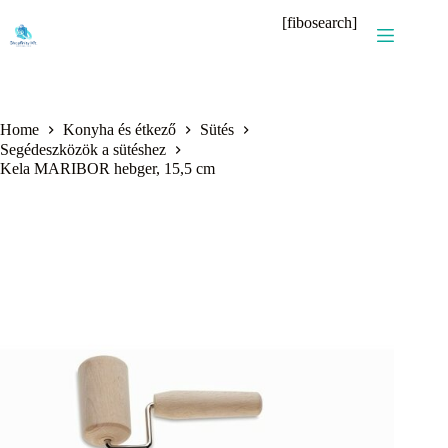
Skip
[fibosearch]
to
content
Home
Konyha és étkező
Sütés
Segédeszközök a sütéshez
Kela MARIBOR hebger, 15,5 cm