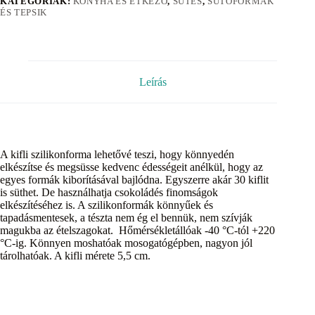
KATEGÓRIÁK:
KONYHA ÉS ÉTKEZŐ
,
SÜTÉS
,
SÜTŐFORMÁK
ÉS TEPSIK
Leírás
A kifli szilikonforma lehetővé teszi, hogy könnyedén
elkészítse és megsüsse kedvenc édességeit anélkül, hogy az
egyes formák kiborításával bajlódna. Egyszerre akár 30 kiflit
is süthet. De használhatja csokoládés finomságok
elkészítéséhez is. A szilikonformák könnyűek és
tapadásmentesek, a tészta nem ég el bennük, nem szívják
magukba az ételszagokat. Hőmérsékletállóak -40 °C-tól +220
°C-ig. Könnyen moshatóak mosogatógépben, nagyon jól
tárolhatóak. A kifli mérete 5,5 cm.