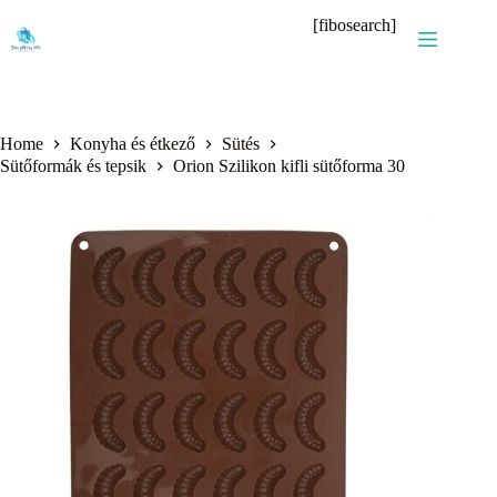
Skip
[fibosearch]
to
content
Home
Konyha és étkező
Sütés
Sütőformák és tepsik
Orion Szilikon kifli sütőforma 30