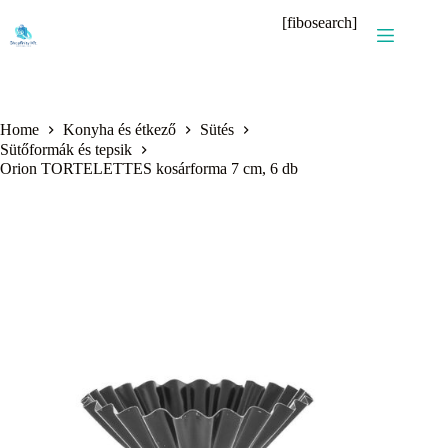
Skip
[fibosearch]
to
content
Home
Konyha és étkező
Sütés
Sütőformák és tepsik
Orion TORTELETTES kosárforma 7 cm, 6 db