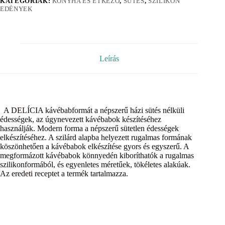
KATEGÓRIÁK:
KONYHA ÉS ÉTKEZŐ
,
SÜTÉS
,
SZILIKON
EDÉNYEK
Leírás
A DELÍCIA kávébabformát a népszerű házi sütés nélküli
édességek, az úgynevezett kávébabok készítéséhez
használják. Modern forma a népszerű sütetlen édességek
elkészítéséhez. A szilárd alapba helyezett rugalmas formának
köszönhetően a kávébabok elkészítése gyors és egyszerű. A
megformázott kávébabok könnyedén kiboríthatók a rugalmas
szilikonformából, és egyenletes méretűek, tökéletes alakúak.
Az eredeti receptet a termék tartalmazza.