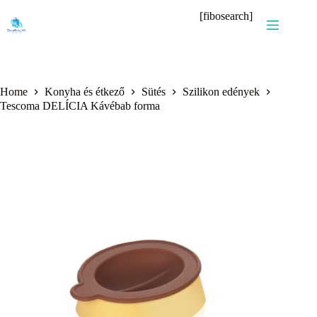
Skip
[fibosearch]
to
content
Home
Konyha és étkező
Sütés
Szilikon edények
Tescoma DELÍCIA Kávébab forma