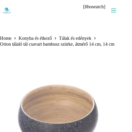
Skip
[fibosearch]
to
content
Home
Konyha és étkező
Tálak és edények
Orion tálaló tál csavart bambusz szürke, átmérő 14 cm, 14 cm