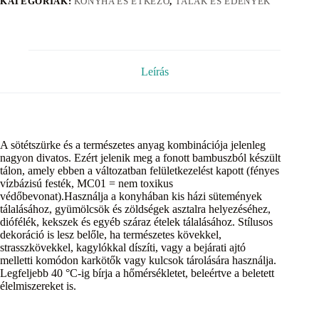
KATEGÓRIÁK:
KONYHA ÉS ÉTKEZŐ
,
TÁLAK ÉS EDÉNYEK
Leírás
A sötétszürke és a természetes anyag kombinációja jelenleg
nagyon divatos. Ezért jelenik meg a fonott bambuszból készült
tálon, amely ebben a változatban felületkezelést kapott (fényes
vízbázisú festék, MC01 = nem toxikus
védőbevonat).Használja a konyhában kis házi sütemények
tálalásához, gyümölcsök és zöldségek asztalra helyezéséhez,
diófélék, kekszek és egyéb száraz ételek tálalásához. Stílusos
dekoráció is lesz belőle, ha természetes kövekkel,
strasszkövekkel, kagylókkal díszíti, vagy a bejárati ajtó
melletti komódon karkötők vagy kulcsok tárolására használja.
Legfeljebb 40 °C-ig bírja a hőmérsékletet, beleértve a beletett
élelmiszereket is.