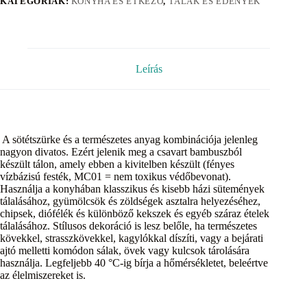
KATEGÓRIÁK:
KONYHA ÉS ÉTKEZŐ
,
TÁLAK ÉS EDÉNYEK
Leírás
A sötétszürke és a természetes anyag kombinációja jelenleg
nagyon divatos. Ezért jelenik meg a csavart bambuszból
készült tálon, amely ebben a kivitelben készült (fényes
vízbázisú festék, MC01 = nem toxikus védőbevonat).
Használja a konyhában klasszikus és kisebb házi sütemények
tálalásához, gyümölcsök és zöldségek asztalra helyezéséhez,
chipsek, diófélék és különböző kekszek és egyéb száraz ételek
tálalásához. Stílusos dekoráció is lesz belőle, ha természetes
kövekkel, strasszkövekkel, kagylókkal díszíti, vagy a bejárati
ajtó melletti komódon sálak, övek vagy kulcsok tárolására
használja. Legfeljebb 40 °C-ig bírja a hőmérsékletet, beleértve
az élelmiszereket is.