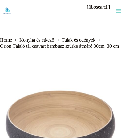
Skip
[fibosearch]
to
content
Home
Konyha és étkező
Tálak és edények
Orion Tálaló tál csavart bambusz szürke átmérő 30cm, 30 cm