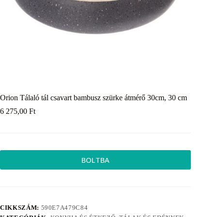
Orion Tálaló tál csavart bambusz szürke átmérő 30cm, 30 cm
6 275,00
Ft
BOLTBA
CIKKSZÁM:
590E7A479C84