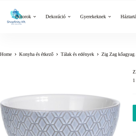
Skip
to
content
Bútorok
Dekoráció
Gyerekeknek
Háztart
Home
Konyha és étkező
Tálak és edények
Zig Zag kőagyag a
Z
1