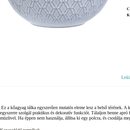
C
K
Leír
Ez a kőagyag tálka egyszerűen mutatós eleme lesz a belső térének. A kif
egyszerre szolgál praktikus és dekoratív funkciót. Tálaljon benne apró
müzlivel. Ha éppen nem használja, állítsa ki egy polcra, és csodálja me