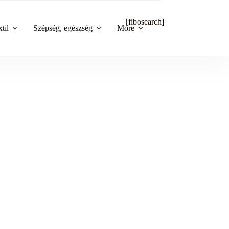
[fibosearch]
til
Szépség, egészség
More