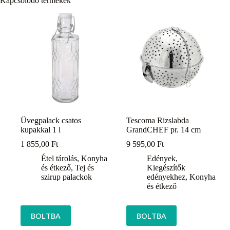
Kapcsolódó termékek
Üvegpalack csatos
Tescoma Rizslabda
kupakkal 1 l
GrandCHEF pr. 14 cm
1 855,00
Ft
9 595,00
Ft
Étel tárolás
,
Konyha
Edények
,
és étkező
,
Tej és
Kiegészítők
szirup palackok
edényekhez
,
Konyha
és étkező
BOLTBA
BOLTBA