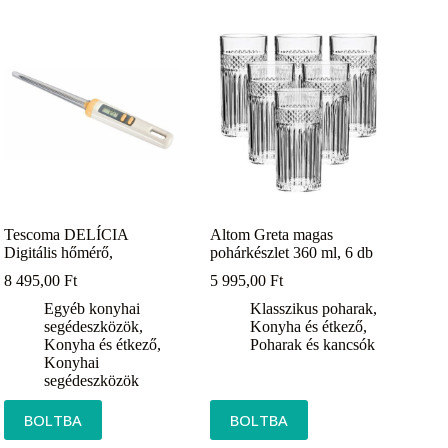
Tescoma DELÍCIA
Altom Greta magas
Digitális hőmérő,
pohárkészlet 360 ml, 6 db
8 495,00
Ft
5 995,00
Ft
Egyéb konyhai
Klasszikus poharak
,
segédeszközök
,
Konyha és étkező
,
Konyha és étkező
,
Poharak és kancsók
Konyhai
segédeszközök
BOLTBA
BOLTBA