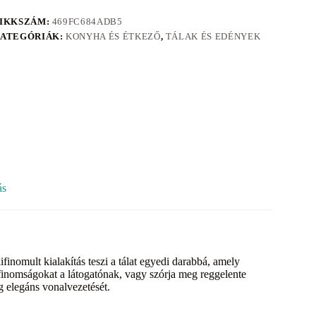
IKKSZÁM:
469FC684ADB5
ATEGÓRIÁK:
KONYHA ÉS ÉTKEZŐ
,
TÁLAK ÉS EDÉNYEK
ás
inomult kialakítás teszi a tálat egyedi darabbá, amely
 finomságokat a látogatónak, vagy szórja meg reggelente
g elegáns vonalvezetését.