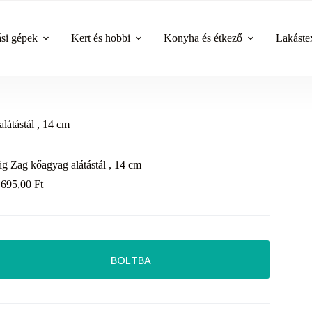
ási gépek
Kert és hobbi
Konyha és étkező
Lakástex
látástál , 14 cm
ig Zag kőagyag alátástál , 14 cm
 695,00
Ft
BOLTBA