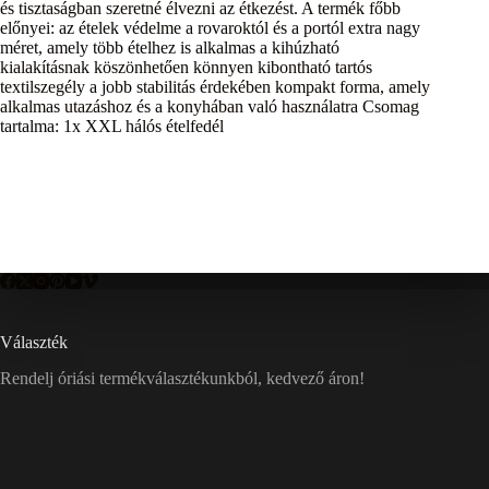
és tisztaságban szeretné élvezni az étkezést. A termék főbb
előnyei: az ételek védelme a rovaroktól és a portól extra nagy
méret, amely több ételhez is alkalmas a kihúzható
kialakításnak köszönhetően könnyen kibontható tartós
textilszegély a jobb stabilitás érdekében kompakt forma, amely
alkalmas utazáshoz és a konyhában való használatra Csomag
tartalma: 1x XXL hálós ételfedél
Választék
Rendelj óriási termékválasztékunkból, kedvező áron!