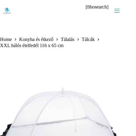
Skip
[fibosearch]
to
content
Home
Konyha és étkező
Tálalás
Tálcák
XXL hálós ételfedél 116 x 65 cm