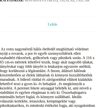
KATEGÓRIÁK:
KONYHA ÉS ÉTKEZŐ
,
TÁLALÁS
,
TÁLCÁK
Leírás
Az extra nagyméretű hálós ételfedél megbízható védelmet
nyújt a rovarok, a por és egyéb szennyeződések ellen
szabadtéri étkezések, grillezések vagy piknikek során. A 116 x
65 cm-es méretek lehetővé teszik, hogy akár nagyobb tálakat,
tányérokat vagy több tányért is letakarjon egyszerre anélkül,
hogy korlátozná a légáramlást. A finom, átlátszó hálónak
köszönhetően az ételek láthatóak és könnyen hozzáférhetőek
maradnak. A billenő rúddal és zárógombbal ellátott kialakítás
lehetővé teszi a gyors ki- és behajtást , és megkönnyíti a
kezelést. A peremet fekete anyaggal bélelték ki, ami növeli a
stabilitást és egyben elegánsan is néz ki. Összehajtogatva
minimális helyet foglal, és könnyen szállítható. Ideális
választás kertekbe, teraszokra, kempingekbe vagy
pikniktakarókra, és mindenki értékelni fogja, aki nyugalomban