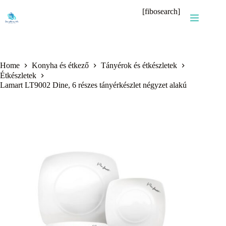
Skip
[fibosearch]
to
content
Home
Konyha és étkező
Tányérok és étkészletek
Étkészletek
Lamart LT9002 Dine, 6 részes tányérkészlet négyzet alakú