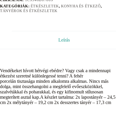
KATEGÓRIÁK:
ÉTKÉSZLETEK
,
KONYHA ÉS ÉTKEZŐ
,
TÁNYÉROK ÉS ÉTKÉSZLETEK
Leírás
Vendékeket hívott hétvégi ebédre? Vagy csak a mindennapi
étkezést szeretné különlegessé tenni? A fehér
porcelán tisztasága minden alkalomra alkalmas. Nincs más
dolga, mint összehangolni a megfelelő evőeszközökkel,
szalvétákkal és poharakkal, és egy kifinomult stílusosan
megterített asztal kap.A készlet tartalma: 2x lapostányér – 24,5
cm 2x mélytányér – 19,2 cm 2x desszertes tányér – 17,3 cm