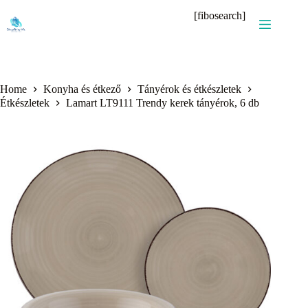
Skip
[fibosearch]
to
content
Home
Konyha és étkező
Tányérok és étkészletek
Étkészletek
Lamart LT9111 Trendy kerek tányérok, 6 db