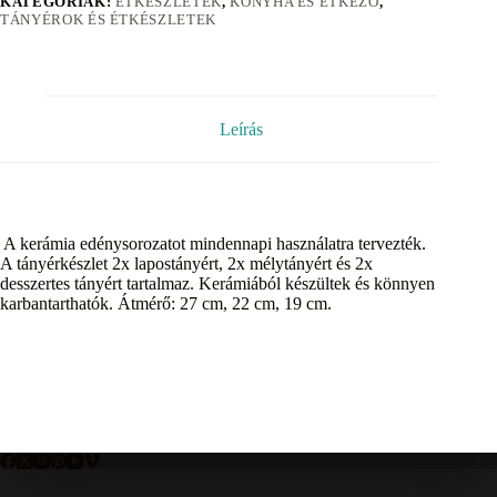
KATEGÓRIÁK:
ÉTKÉSZLETEK
,
KONYHA ÉS ÉTKEZŐ
,
TÁNYÉROK ÉS ÉTKÉSZLETEK
Leírás
A kerámia edénysorozatot mindennapi használatra tervezték.
A tányérkészlet 2x lapostányért, 2x mélytányért és 2x
desszertes tányért tartalmaz. Kerámiából készültek és könnyen
karbantarthatók. Átmérő: 27 cm, 22 cm, 19 cm.