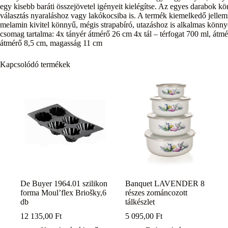
egy kisebb baráti összejövetel igényeit kielégítse. Az egyes darabok k
választás nyaraláshoz vagy lakókocsiba is. A termék kiemelkedő jellemző
melamin kivitel könnyű, mégis strapabíró, utazáshoz is alkalmas könn
csomag tartalma: 4x tányér átmérő 26 cm 4x tál – térfogat 700 ml, átm
átmérő 8,5 cm, magasság 11 cm
Kapcsolódó termékek
De Buyer 1964.01 szilikon
Banquet LAVENDER 8
forma Moul’flex Briošky,6
részes zománcozott
db
tálkészlet
12 135,00
Ft
5 095,00
Ft