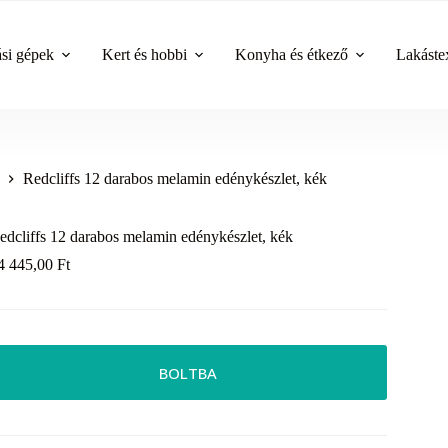
ási gépek
Kert és hobbi
Konyha és étkező
Lakástex
Redcliffs 12 darabos melamin edénykészlet, kék
edcliffs 12 darabos melamin edénykészlet, kék
4 445,00
Ft
BOLTBA