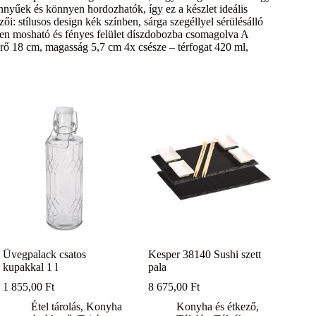
önnyűek és könnyen hordozhatók, így ez a készlet ideális
i: stílusos design kék színben, sárga szegéllyel sérülésálló
yen mosható és fényes felület díszdobozba csomagolva A
érő 18 cm, magasság 5,7 cm 4x csésze – térfogat 420 ml,
Üvegpalack csatos
Kesper 38140 Sushi szett
kupakkal 1 l
pala
1 855,00
Ft
8 675,00
Ft
Étel tárolás
,
Konyha
Konyha és étkező
,