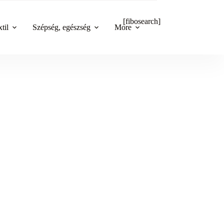
[fibosearch]
til
Szépség, egészség
More