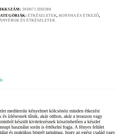
IKKSZÁM:
59D6713DD388
ATEGÓRIÁK:
ÉTKÉSZLETEK
,
KONYHA ÉS ÉTKEZŐ
,
ÁNYÉROK ÉS ÉTKÉSZLETEK
ás
észlet mediterrán kényelmet kölcsönöz minden étkezési
 és ízlésesnek tűnik, akár otthon, akár a teraszon vagy
minból készült kivitelezésnek köszönhetően a készlet
api használat során is értékelni fogja. A fényes felület
álat és praktikus bögrét tartalmaz, hogy az egész család vagy