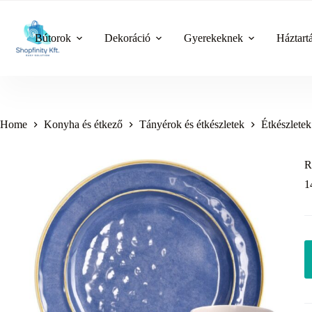
Skip
to
content
Bútorok
Dekoráció
Gyerekeknek
Háztart
Home
Konyha és étkező
Tányérok és étkészletek
Étkészletek
R
1