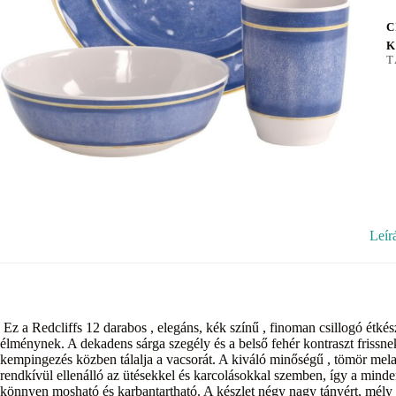
C
K
T
Leír
Ez a Redcliffs 12 darabos , elegáns, kék színű , finoman csillogó étk
élménynek. A dekadens sárga szegély és a belső fehér kontraszt frissnek
kempingezés közben tálalja a vacsorát. A kiváló minőségű , tömör mela
rendkívül ellenálló az ütésekkel és karcolásokkal szemben, így a mindenn
könnyen mosható és karbantartható. A készlet négy nagy tányért, mély t