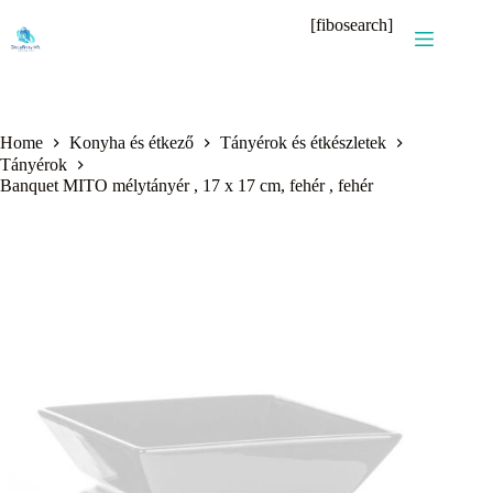
Skip
[fibosearch]
to
content
Home
Konyha és étkező
Tányérok és étkészletek
Tányérok
Banquet MITO mélytányér , 17 x 17 cm, fehér , fehér