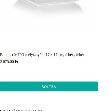
Banquet MITO mélytányér , 17 x 17 cm, fehér , fehér
2 675,00
Ft
BOLTBA
CIKKSZÁM:
89D35111DEC8