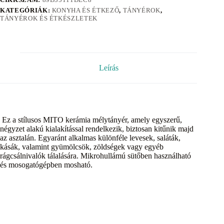
KATEGÓRIÁK:
KONYHA ÉS ÉTKEZŐ
,
TÁNYÉROK
,
TÁNYÉROK ÉS ÉTKÉSZLETEK
Leírás
Ez a stílusos MITO kerámia mélytányér, amely egyszerű,
négyzet alakú kialakítással rendelkezik, biztosan kitűnik majd
az asztalán. Egyaránt alkalmas különféle levesek, saláták,
kásák, valamint gyümölcsök, zöldségek vagy egyéb
rágcsálnivalók tálalására. Mikrohullámú sütőben használható
és mosogatógépben mosható.