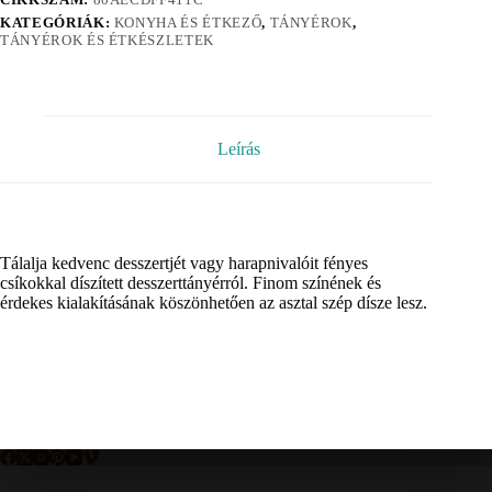
KATEGÓRIÁK:
KONYHA ÉS ÉTKEZŐ
,
TÁNYÉROK
,
TÁNYÉROK ÉS ÉTKÉSZLETEK
Leírás
Tálalja kedvenc desszertjét vagy harapnivalóit fényes
csíkokkal díszített desszerttányérról. Finom színének és
érdekes kialakításának köszönhetően az asztal szép dísze lesz.