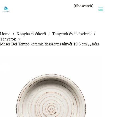
Skip
[fibosearch]
to
content
Home
Konyha és étkező
Tányérok és étkészletek
Tányérok
Mäser Bel Tempo kerámia desszertes tányér 19,5 cm , , bézs