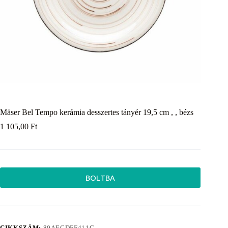
Mäser Bel Tempo kerámia desszertes tányér 19,5 cm , , bézs
1 105,00
Ft
BOLTBA
CIKKSZÁM:
80AECDFF411C